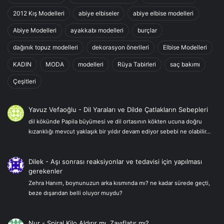
2012 Kış Modelleri
abiye elbiseler
abiye elbise modelleri
Abiye Modelleri
ayakkabı modelleri
burçlar
dağınık topuz modelleri
dekorasyon önerileri
Elbise Modelleri
KADIN
MODA
modelleri
Rüya Tabirleri
saç bakımı
Çeşitleri
Yavuz Vefaoğlu
-
Dil Yaraları ve Dilde Çatlakların Sebepleri
dil kökünde Papila büyümesi ve dil ortasının kökten ucuna doğru
kızarıklığı mevcut yaklaşık bir yıldır devam ediyor sebebi ne olabilir…
Dilek
-
Aşı sonrası reaksiyonlar ve tedavisi için yapılması
gerekenler
Zehra Hanım, boynunuzun arka kısmında mı? ne kadar sürede geçti,
beze dışarıdan belli oluyor muydu?
Nur
-
Spiral Kilo Aldırır mı, Zayıflatır mı?