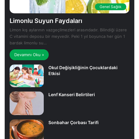
Genel Sağlık
Limonlu Suyun Faydaları
Limon kış aylarının vazgeçilmezleri arasındadır. Bilindiği üzere
C vitamini deposu bir meyvedir. Peki 1 yıl boyunca her gün 1
bardak limonlu su…
Devamını Oku »
Okul Değişikliğinin Çocuklardaki
Etkisi
Lenf Kanseri Belirtileri
Sonbahar Çorbası Tarifi