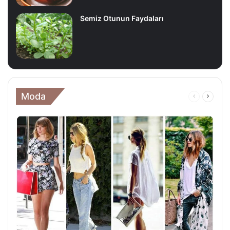
Semiz Otunun Faydaları
Moda
Önceki
Sonrak
Sayfa
Sayfa