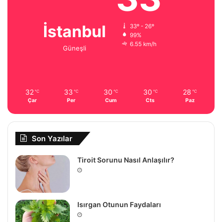
İstanbul
33º - 26º
99%
6.55 km/h
Güneşli
32
33
30
30
28
℃
℃
℃
℃
℃
Çar
Per
Cum
Cts
Paz
Son Yazılar
Tiroit Sorunu Nasıl Anlaşılır?
Isırgan Otunun Faydaları