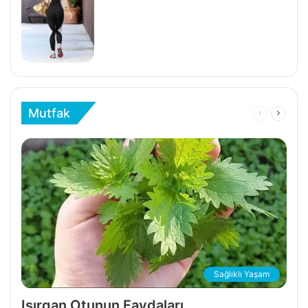
Mutfak
Önceki
Sonrak
Sayfa
Sayfa
Sağlıklı Yaşam
Isırgan Otunun Faydaları