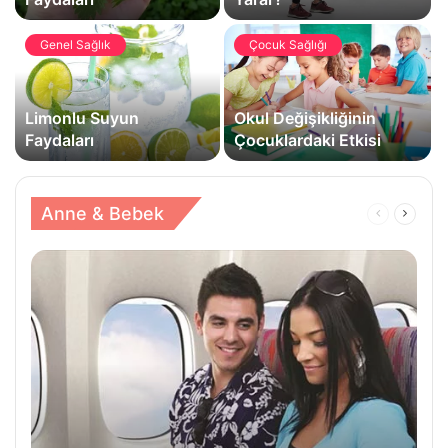
Genel Sağlık
Çocuk Sağlığı
Limonlu Suyun
Okul Değişikliğinin
Faydaları
Çocuklardaki Etkisi
Anne & Bebek
Önceki
Sonrak
Sayfa
Sayfa