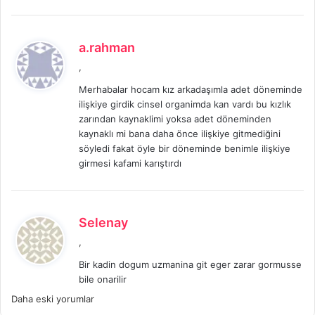
d
a.rahman
e
,
d
Merhabalar hocam kız arkadaşımla adet döneminde
i
ilişkiye girdik cinsel organimda kan vardı bu kızlık
k
zarından kaynaklimi yoksa adet döneminden
i
kaynaklı mi bana daha önce ilişkiye gitmediğini
:
söyledi fakat öyle bir döneminde benimle ilişkiye
girmesi kafami karıştırdı
d
Selenay
e
,
d
Bir kadin dogum uzmanina git eger zarar gormusse
i
bile onarilir
k
Yorum
Daha eski yorumlar
i