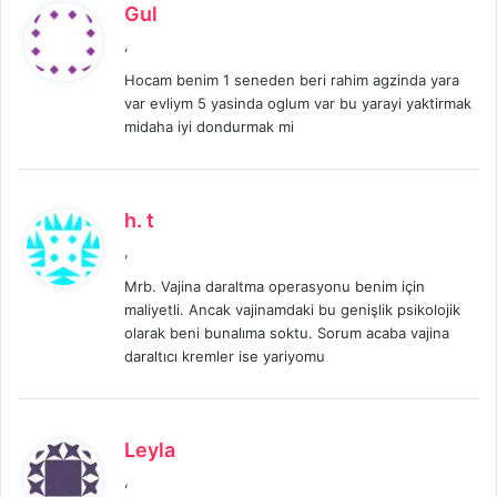
d
Gul
e
,
d
Hocam benim 1 seneden beri rahim agzinda yara
i
var evliym 5 yasinda oglum var bu yarayi yaktirmak
k
midaha iyi dondurmak mi
i
:
d
h. t
e
,
d
Mrb. Vajina daraltma operasyonu benim için
i
maliyetli. Ancak vajinamdaki bu genişlik psikolojik
k
olarak beni bunalıma soktu. Sorum acaba vajina
i
daraltıcı kremler ise yariyomu
:
d
Leyla
e
,
d