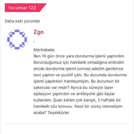
Yorumlar 122
Yorum
Daha eski yorumlar
d
Zgn
gezinmesi
e
,
d
Merhabalar,
i
Ben 10 gün önce yara dondurma işlemi yaptırdım.
k
Korunduğumuz için hamilelik olmadığına emindim
i
ancak dondurma işlemi sonrası adetim gecikince
:
test yaptım ve pozitif çıktı. Bu durumda dondurma
işlemi yapılırken hamileymişim. Bu durumun bir
sakıncası var mıdır? Ayrıca bu süreçte lazer
epilasyon yaptırdım ve antibiyotik gibi ilaçlar
kullandım. Şuan kafam çok karışık, 5 haftalık bir
hamilelik söz konusu. Nasıl bir süreç izlemeliyim
acaba? Teşekkürler