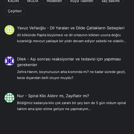
KADIN
MODA
modelleri
Rüya Tabirleri
saç bakımı
Çeşitleri
Yavuz Vefaoğlu
-
Dil Yaraları ve Dilde Çatlakların Sebepleri
dil kökünde Papila büyümesi ve dil ortasının kökten ucuna doğru
kızarıklığı mevcut yaklaşık bir yıldır devam ediyor sebebi ne olabilir…
Dilek
-
Aşı sonrası reaksiyonlar ve tedavisi için yapılması
gerekenler
Zehra Hanım, boynunuzun arka kısmında mı? ne kadar sürede geçti,
beze dışarıdan belli oluyor muydu?
Nur
-
Spiral Kilo Aldırır mı, Zayıflatır mı?
Bildiğimiz kadarıyla kilo çok zararlı bir şey ben de 5 gün oldum spiral
taktım ama ipler elime geliyor ne yapmalıyım…