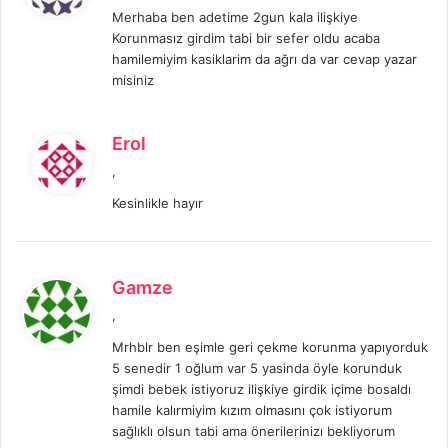
Merhaba ben adetime 2gun kala ilişkiye
i
Korunmasız girdim tabi bir sefer oldu acaba
k
hamilemiyim kasiklarim da ağrı da var cevap yazar
i
misiniz
:
d
Erol
e
,
d
Kesinlikle hayır
i
k
i
:
d
Gamze
e
,
d
Mrhblr ben eşimle geri çekme korunma yapıyorduk
i
5 senedir 1 oğlum var 5 yasinda öyle korunduk
k
şimdi bebek istiyoruz ilişkiye girdik içime bosaldı
i
hamile kalırmiyim kızım olmasını çok istiyorum
:
sağlıklı olsun tabi ama önerilerinizı bekliyorum