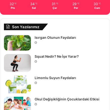
32
34
31
29
30
℃
℃
℃
℃
℃
Pts
Sal
Çar
Per
Cum
Son Yazılarımız
Isırgan Otunun Faydaları
Squat Nedir? Ne İşe Yarar?
Limonlu Suyun Faydaları
Okul Değişikliğinin Çocuklardaki Etkisi