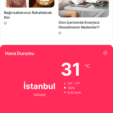
Bağırsaklarınızı Rahatlatcak
Kür
Gün İçerisinde Enerjisiz
Hissetmenin Nedenleri?
Hava Durumu
31
℃
İstanbul
32º - 27º
100%
6.32 km/h
Güneşli