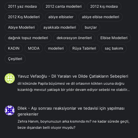
2011 yaz modası
2012 canta modelleri
2012 kış modası
2012 Kış Modelleri
abiye elbiseler
abiye elbise modelleri
Abiye Modelleri
ayakkabı modelleri
burçlar
dağınık topuz modelleri
dekorasyon önerileri
Elbise Modelleri
KADIN
MODA
modelleri
Rüya Tabirleri
saç bakımı
Çeşitleri
Yavuz Vefaoğlu
-
Dil Yaraları ve Dilde Çatlakların Sebepleri
dil kökünde Papila büyümesi ve dil ortasının kökten ucuna doğru
kızarıklığı mevcut yaklaşık bir yıldır devam ediyor sebebi ne olabilir…
Dilek
-
Aşı sonrası reaksiyonlar ve tedavisi için yapılması
gerekenler
Zehra Hanım, boynunuzun arka kısmında mı? ne kadar sürede geçti,
beze dışarıdan belli oluyor muydu?