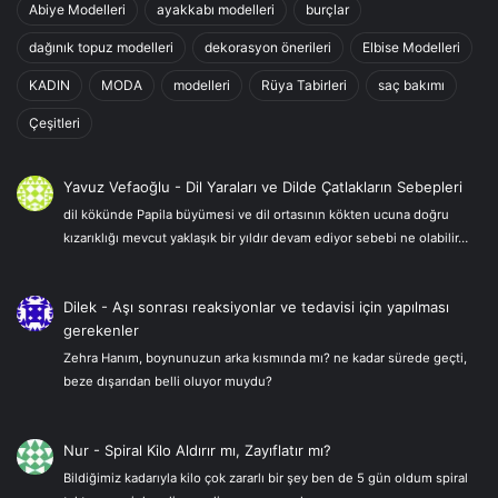
Abiye Modelleri
ayakkabı modelleri
burçlar
dağınık topuz modelleri
dekorasyon önerileri
Elbise Modelleri
KADIN
MODA
modelleri
Rüya Tabirleri
saç bakımı
Çeşitleri
Yavuz Vefaoğlu
-
Dil Yaraları ve Dilde Çatlakların Sebepleri
dil kökünde Papila büyümesi ve dil ortasının kökten ucuna doğru
kızarıklığı mevcut yaklaşık bir yıldır devam ediyor sebebi ne olabilir…
Dilek
-
Aşı sonrası reaksiyonlar ve tedavisi için yapılması
gerekenler
Zehra Hanım, boynunuzun arka kısmında mı? ne kadar sürede geçti,
beze dışarıdan belli oluyor muydu?
Nur
-
Spiral Kilo Aldırır mı, Zayıflatır mı?
Bildiğimiz kadarıyla kilo çok zararlı bir şey ben de 5 gün oldum spiral