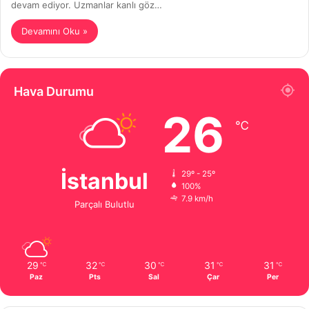
devam ediyor. Uzmanlar kanlı göz…
Devamını Oku »
Hava Durumu
26
℃
İstanbul
29º - 25º
100%
7.9 km/h
Parçalı Bulutlu
29
32
30
31
31
℃
℃
℃
℃
℃
Paz
Pts
Sal
Çar
Per