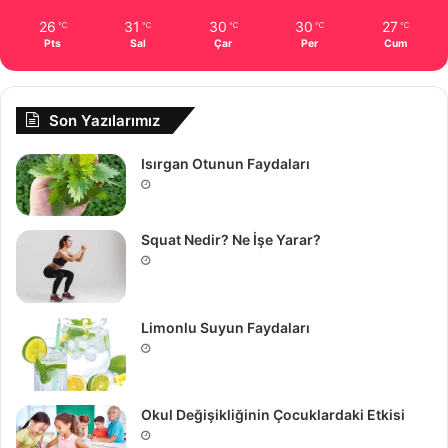
26
31
30
30
27
℃
℃
℃
℃
℃
Pts
Sal
Çar
Per
Cum
Son Yazılarımız
Isırgan Otunun Faydaları
Squat Nedir? Ne İşe Yarar?
Limonlu Suyun Faydaları
Okul Değişikliğinin Çocuklardaki Etkisi