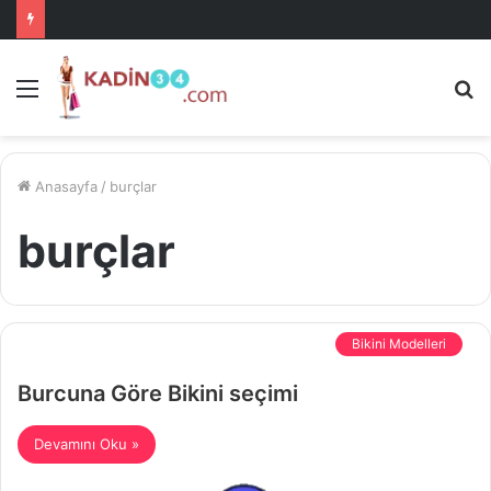
Menü
A
is
ke
ya
Anasayfa
/
burçlar
burçlar
Bikini Modelleri
Burcuna Göre Bikini seçimi
Devamını Oku »