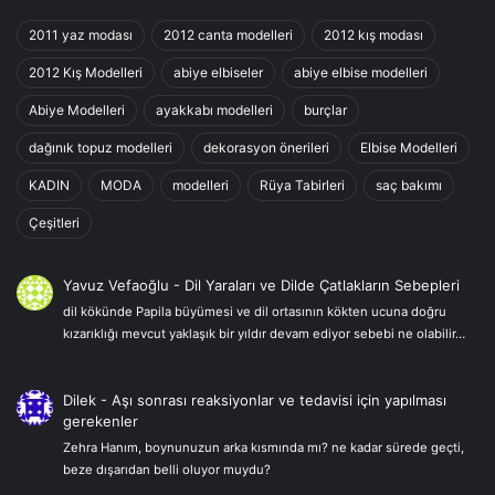
2011 yaz modası
2012 canta modelleri
2012 kış modası
2012 Kış Modelleri
abiye elbiseler
abiye elbise modelleri
Abiye Modelleri
ayakkabı modelleri
burçlar
dağınık topuz modelleri
dekorasyon önerileri
Elbise Modelleri
KADIN
MODA
modelleri
Rüya Tabirleri
saç bakımı
Çeşitleri
Yavuz Vefaoğlu
-
Dil Yaraları ve Dilde Çatlakların Sebepleri
dil kökünde Papila büyümesi ve dil ortasının kökten ucuna doğru
kızarıklığı mevcut yaklaşık bir yıldır devam ediyor sebebi ne olabilir…
Dilek
-
Aşı sonrası reaksiyonlar ve tedavisi için yapılması
gerekenler
Zehra Hanım, boynunuzun arka kısmında mı? ne kadar sürede geçti,
beze dışarıdan belli oluyor muydu?