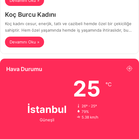
Devamını Oku »
Koç Burcu Kadını
Koç kadını cesur, enerjik, tatlı ve cazibeli hemde özel bir çekiciliğe
sahiptir. Hem özel yaşamında hemde iş yaşamında ihtiraslıdır, bu…
Devamını Oku »
Hava Durumu
25
℃
İstanbul
26º - 25º
79%
5.38 km/h
Güneşli