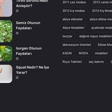
Tiroit Sorunu Nasıl
2011 yaz modası
2012 canta m
Anlaşılır?
2012 kış modası
2012 Kış Mode
abiye elbiseler
abiye elbise mod
Semiz Otunun
Abiye Modelleri
ayakkabı model
Faydaları
burçlar
dağınık topuz modelleri
dekorasyon önerileri
Elbise Mod
Isırgan Otunun
KADIN
MODA
modelleri
Faydaları
Rüya Tabirleri
saç bakımı
Squat Nedir? Ne İşe
Yarar?