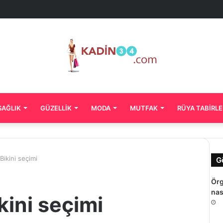
SAĞLIK
GÜZELLIK
MODA
MUTFAK
RÜYA TABIRLE
ikini seçimi
G
Örg
nası
kini seçimi