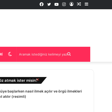
Facebook
Twitter
YouTube
Instagram
Kayıt
Rastgele
Kenar
Ol
İçerik
Bölmesi
Dış
Aramak
RI
görünümü
istediğiniz
Kapalı
öz atmak ister misin?
değiştir
kelimeyi
üye başlarken nasıl ilmek açılır ve örgü ilmekleri
l atılır (resimli)
yazın