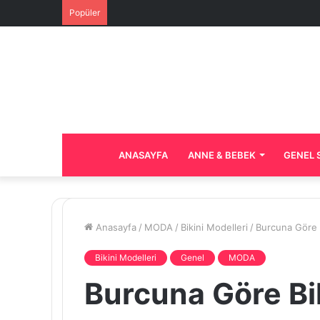
Popüler
ANASAYFA
ANNE & BEBEK
GENEL 
Anasayfa
/
MODA
/
Bikini Modelleri
/
Burcuna Göre B
Bikini Modelleri
Genel
MODA
Burcuna Göre Bi