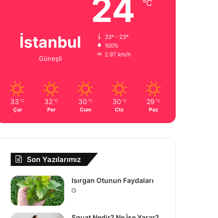
24
℃
İstanbul
33º - 23º
100%
2.97 km/h
Güneşli
33
32
30
30
29
℃
℃
℃
℃
℃
Çar
Per
Cum
Cts
Paz
Son Yazılarımız
Isırgan Otunun Faydaları
Squat Nedir? Ne İşe Yarar?