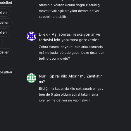
odelleri
ortasının kökten ucuna doğru kızarıklığı
mevcut yaklaşık bir yıldır devam ediyor
lleri
sebebi ne olabilir…
elleri
leri
Dilek
-
Aşı sonrası reaksiyonlar ve
tedavisi için yapılması gerekenler
Zehra Hanım, boynunuzun arka kısmında
elleri
mı? ne kadar sürede geçti, beze dışarıdan
belli oluyor muydu?
Çeşitleri
Nur
-
Spiral Kilo Aldırır mı, Zayıflatır
mı?
Bildiğimiz kadarıyla kilo çok zararlı bir şey
ben de 5 gün oldum spiral taktım ama
ipler elime geliyor ne yapmalıyım…