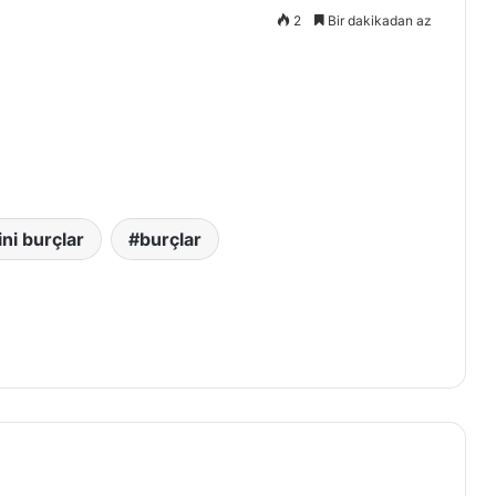
2
Bir dakikadan az
ini burçlar
burçlar