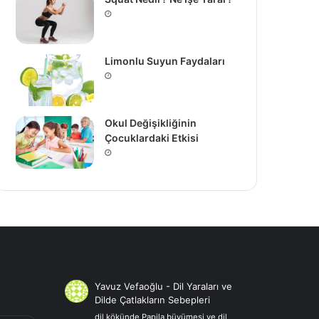
Limonlu Suyun Faydaları
Okul Değişikliğinin
Çocuklardaki Etkisi
Yavuz Vefaoğlu
-
Dil Yaraları ve
Dilde Çatlakların Sebepleri
dil kökünde Papila büyümesi ve dil