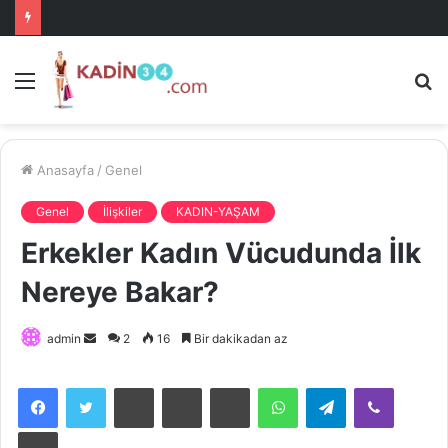
Menü
A
is
ke
ya
Anasayfa
/
Genel
Genel
İlişkiler
KADIN-YAŞAM
Erkekler Kadın Vücudunda İlk
Nereye Bakar?
Bir
admin
2
16
Bir dakikadan az
e-
posta
Facebook
Twitter
Pinterest
Messenger
Messenger
WhatsApp
Telegram
Viber
göndermek
Print