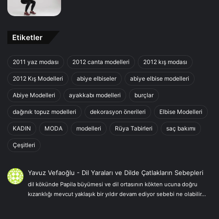
Etiketler
2011 yaz modası
2012 canta modelleri
2012 kış modası
2012 Kış Modelleri
abiye elbiseler
abiye elbise modelleri
Abiye Modelleri
ayakkabı modelleri
burçlar
dağınık topuz modelleri
dekorasyon önerileri
Elbise Modelleri
KADIN
MODA
modelleri
Rüya Tabirleri
saç bakımı
Çeşitleri
Yavuz Vefaoğlu
-
Dil Yaraları ve Dilde Çatlakların Sebepleri
dil kökünde Papila büyümesi ve dil ortasının kökten ucuna doğru
kızarıklığı mevcut yaklaşık bir yıldır devam ediyor sebebi ne olabilir…