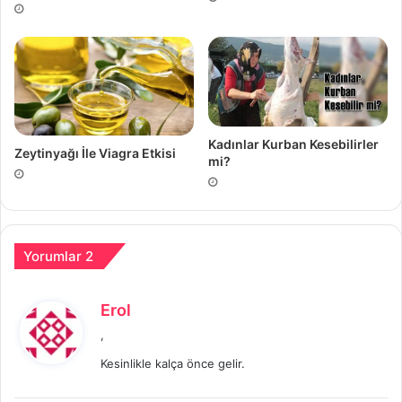
Kadınlar Kurban Kesebilirler
Zeytinyağı İle Viagra Etkisi
mi?
Yorumlar 2
d
Erol
e
,
d
Kesinlikle kalça önce gelir.
i
k