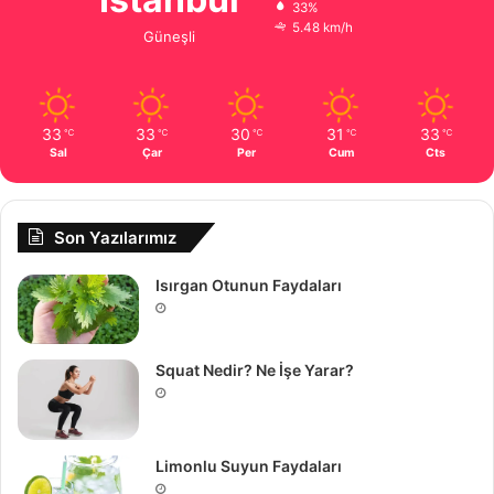
33%
5.48 km/h
Güneşli
33
33
30
31
33
℃
℃
℃
℃
℃
Sal
Çar
Per
Cum
Cts
Son Yazılarımız
Isırgan Otunun Faydaları
Squat Nedir? Ne İşe Yarar?
Limonlu Suyun Faydaları