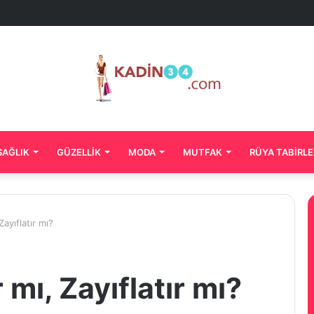
SAĞLIK
GÜZELLIK
MODA
MUTFAK
RÜYA TABIRLE
 Zayıflatır mı?
r mı, Zayıflatır mı?