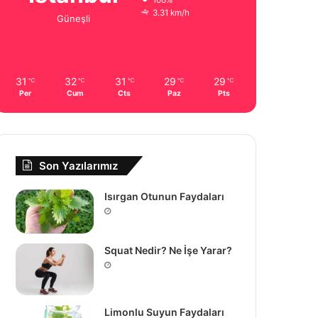
100%
3.31 km/h
Güneşli
31
32
31
29
29
℃
℃
℃
℃
℃
Per
Cum
Cts
Paz
Pts
Son Yazılarımız
Isırgan Otunun Faydaları
Squat Nedir? Ne İşe Yarar?
Limonlu Suyun Faydaları