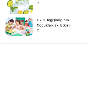
Okul Değişikliğinin
Çocuklardaki Etkisi