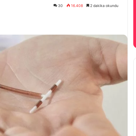
30
16.408
2 dakika okundu