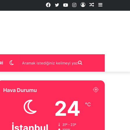
Facebook
Twitter
YouTube
Instagram
Kayıt
Rastgele
Kenar
Ol
İçerik
Bölmesi
Dış
Aramak
RI
görünümü
istediğiniz
Hava Durumu
değiştir
kelimeyi
24
℃
yazın
İstanbul
31º - 23º