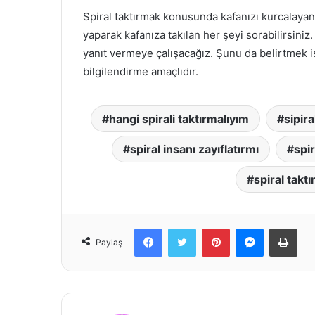
Spiral taktırmak konusunda kafanızı kurcalayan
yaparak kafanıza takılan her şeyi sorabilirsiniz
yanıt vermeye çalışacağız. Şunu da belirtmek 
bilgilendirme amaçlıdır.
hangi spirali taktırmalıyım
sipira
spiral insanı zayıflatırmı
spi
spiral takt
Facebook
Twitter
Pinterest
Messenger
Prin
Paylaş