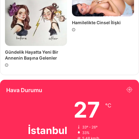
Hamilelikte Cinsel İlişki
Gündelik Hayatta Yeni Bir
Annenin Başına Gelenler
Hava Durumu
27
℃
İstanbul
33º - 26º
33%
5.48 km/h