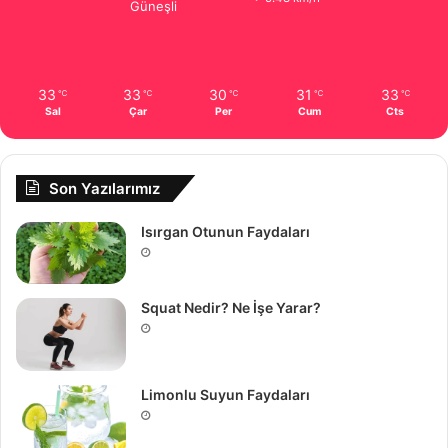
Güneşli
33
33
30
31
33
℃
℃
℃
℃
℃
Sal
Çar
Per
Cum
Cts
Son Yazılarımız
Isırgan Otunun Faydaları
Squat Nedir? Ne İşe Yarar?
Limonlu Suyun Faydaları