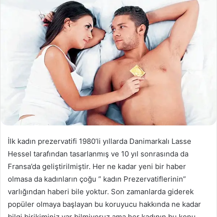
göndermek
İlk kadın prezervatifi 1980’li yıllarda Danimarkalı Lasse
Hessel tarafından tasarlanmış ve 10 yıl sonrasında da
Fransa’da geliştirilmiştir. Her ne kadar yeni bir haber
olmasa da kadınların çoğu ” kadın Prezervatiflerinin”
varlığından haberi bile yoktur. Son zamanlarda giderek
popüler olmaya başlayan bu koruyucu hakkında ne kadar
bilgi birikiminiz var bilmiyoruz ama her kadının bu konu