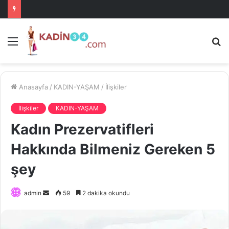
Menü
A
is
ke
ya
Anasayfa
/
KADIN-YAŞAM
/
İlişkiler
İlişkiler
KADIN-YAŞAM
Kadın Prezervatifleri
Hakkında Bilmeniz Gereken 5
şey
Bir
admin
59
2 dakika okundu
e-
posta