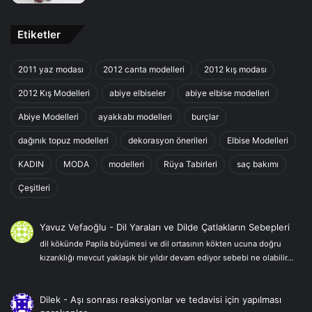
Etiketler
2011 yaz modası
2012 canta modelleri
2012 kış modası
2012 Kış Modelleri
abiye elbiseler
abiye elbise modelleri
Abiye Modelleri
ayakkabı modelleri
burçlar
dağınık topuz modelleri
dekorasyon önerileri
Elbise Modelleri
KADIN
MODA
modelleri
Rüya Tabirleri
saç bakımı
Çeşitleri
Yavuz Vefaoğlu
-
Dil Yaraları ve Dilde Çatlakların Sebepleri
dil kökünde Papila büyümesi ve dil ortasının kökten ucuna doğru
kızarıklığı mevcut yaklaşık bir yıldır devam ediyor sebebi ne olabilir…
Dilek
-
Aşı sonrası reaksiyonlar ve tedavisi için yapılması