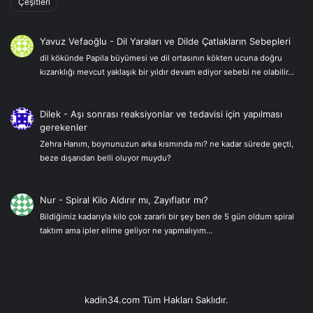
Çeşitleri
Yavuz Vefaoğlu
-
Dil Yaraları ve Dilde Çatlakların Sebepleri
dil kökünde Papila büyümesi ve dil ortasının kökten ucuna doğru
kızarıklığı mevcut yaklaşık bir yıldır devam ediyor sebebi ne olabilir…
Dilek
-
Aşı sonrası reaksiyonlar ve tedavisi için yapılması
gerekenler
Zehra Hanım, boynunuzun arka kısmında mı? ne kadar sürede geçti,
beze dışarıdan belli oluyor muydu?
Nur
-
Spiral Kilo Aldırır mı, Zayıflatır mı?
Bildiğimiz kadarıyla kilo çok zararlı bir şey ben de 5 gün oldum spiral
taktım ama ipler elime geliyor ne yapmalıyım…
kadin34.com Tüm Hakları Saklıdır.