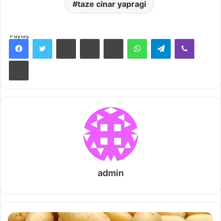
taze cinar yapragi
Paylaş
Facebook
Twitter
Pinterest
Messenger
Messenger
WhatsApp
Telegram
Viber
Print
admin