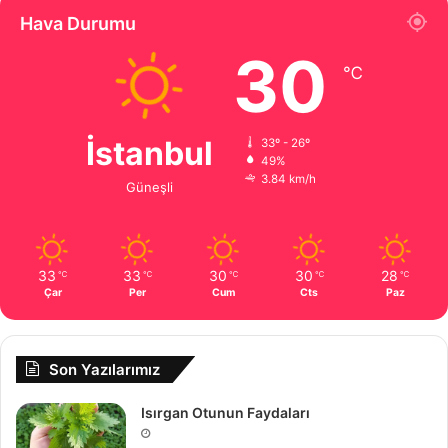
Hava Durumu
30
℃
İstanbul
33º - 26º
49%
3.84 km/h
Güneşli
33
33
30
30
28
℃
℃
℃
℃
℃
Çar
Per
Cum
Cts
Paz
Son Yazılarımız
Isırgan Otunun Faydaları