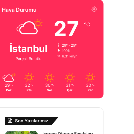
Hava Durumu
27
℃
İstanbul
29º - 25º
100%
6.31 km/h
Parçalı Bulutlu
29
32
30
31
30
℃
℃
℃
℃
℃
Paz
Pts
Sal
Çar
Per
Son Yazılarımız
Isırgan Otunun Faydaları