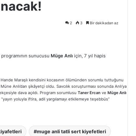
anacak!
2
3
Bir dakikadan az
‘ programının sunucusu
Müge Anlı
için, 7 yıl hapis
i Hande Maraşlı kendisini kocasının ölümünden sorumlu tuttuğunu
üne Anlı’dan şikâyetçi oldu. Savcılık soruşturması sonunda Anlı’ya
rekçesiyle dava açıldı. Program sorumlusu
Taner Ercan
ve
Müge Anlı
“yayın yoluyla iftira, adil yargılamayı etkilemeye teşebbüs”
iyafetleri
muge anli tatli sert kiyefetleri