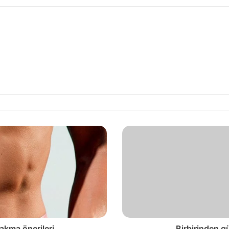
yakma önerileri
Birbirinden g