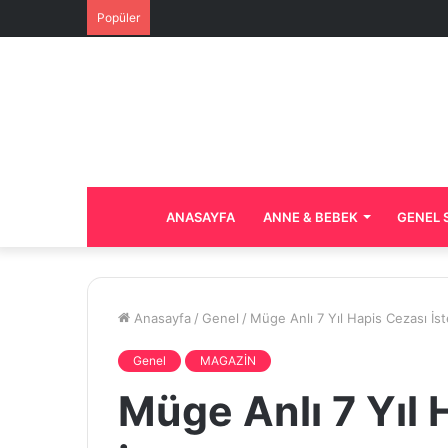
Popüler
ANASAYFA
ANNE & BEBEK
GENEL 
Anasayfa
/
Genel
/
Müge Anlı 7 Yıl Hapis Cezası İst
Genel
MAGAZİN
Müge Anlı 7 Yıl 