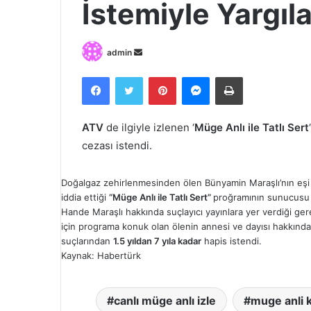
İstemiyle Yargıl
Bir
admin
e-
Facebook
Twitter
Pinterest
Messenger
Print
posta
göndermek
ATV
de ilgiyle izlenen ‘
Müge Anlı ile Tatlı Sert
cezası istendi.
Doğalgaz zehirlenmesinden ölen Bünyamin Maraşlı’nın eş
iddia ettiği
“Müge Anlı ile Tatlı Sert”
proğramının sunucusu M
Hande Maraşlı hakkında suçlayıcı yayınlara yer verdiği ge
için programa konuk olan ölenin annesi ve dayısı hakkında 
suçlarından
1.5 yıldan 7 yıla kadar
hapis istendi.
Kaynak: Habertürk
canlı müge anlı izle
muge anli k