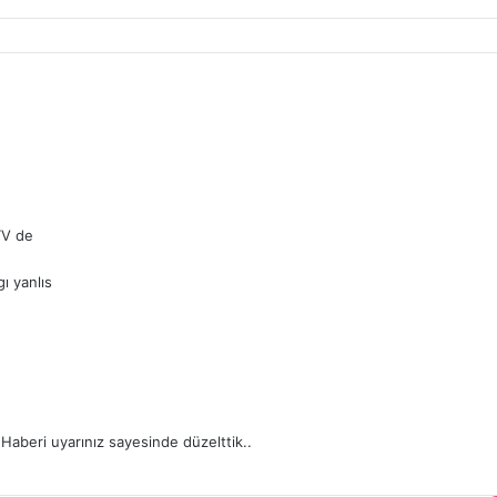
TV de
ı yanlıs
 Haberi uyarınız sayesinde düzelttik..