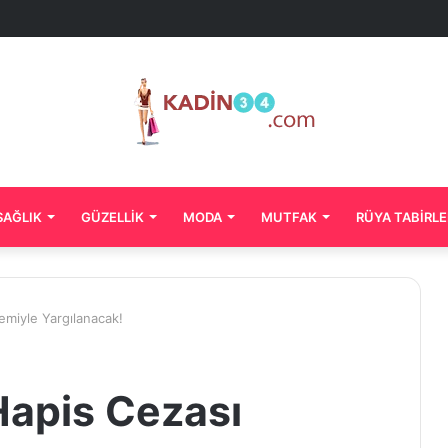
SAĞLIK
GÜZELLIK
MODA
MUTFAK
RÜYA TABIRLE
emiyle Yargılanacak!
Hapis Cezası