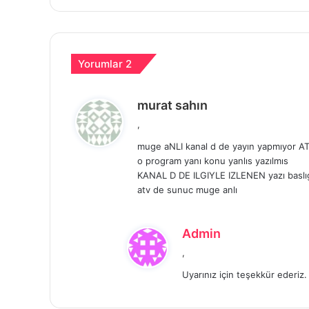
Yorumlar 2
d
murat sahın
e
,
d
muge aNLI kanal d de yayın yapmıyor A
i
o program yanı konu yanlıs yazılmıs
k
KANAL D DE ILGIYLE IZLENEN yazı baslıg
i
atv de sunuc muge anlı
:
d
Admin
e
,
d
Uyarınız için teşekkür ederiz.
i
k