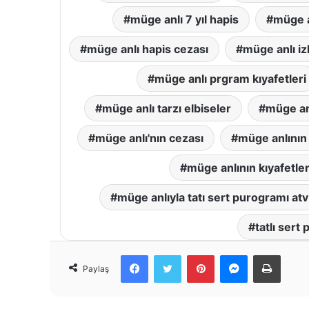
müge anlı 7 yıl hapis
müge a
müge anlı hapis cezası
müge anlı izl
müge anlı prgram kıyafetleri
müge anlı tarzı elbiseler
müge anl
müge anlı'nın cezası
müge anlının 
müge anlının kıyafetler
müge anlıyla tatı sert purogramı atv
tatlı sert
Facebook
Twitter
Pinterest
Messenger
Print
Paylaş