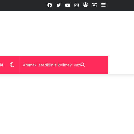
Facebook
Twitter
YouTube
Instagram
Kayıt
Rastgele
Kenar
Ol
İçerik
Bölmesi
Dış
Aramak
RI
görünümü
istediğiniz
değiştir
kelimeyi
yazın