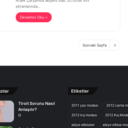
Aralık Çarşamba akşamı saat 20.00’de Atv
ekranlarında…
Devamını Oku »
Sonraki Sayfa
zılar
Etiketler
Tiroit Sorunu Nasıl
2011 yaz modası
2012 canta m
Anlaşılır?
2012 kış modası
2012 Kış Mode
abiye elbiseler
abiye elbise mod