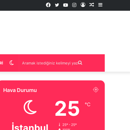
Facebook
Twitter
YouTube
Instagram
Kayıt
Rastgele
Kenar
Ol
İçerik
Bölmesi
Dış
Aramak
RI
görünümü
istediğiniz
Hava Durumu
değiştir
kelimeyi
25
℃
yazın
İstanbul
25º - 25º