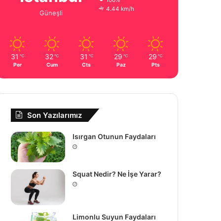
100%
4.44 km/h
Güneşli
31
32
31
29
29
℃
℃
℃
℃
℃
Per
Cum
Cts
Paz
Pts
Son Yazılarımız
Isırgan Otunun Faydaları
Squat Nedir? Ne İşe Yarar?
Limonlu Suyun Faydaları