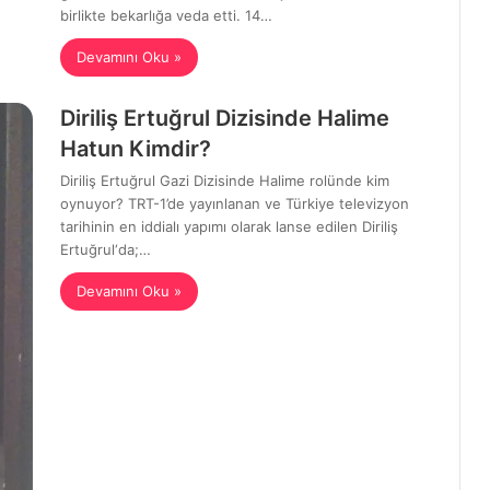
birlikte bekarlığa veda etti. 14…
Devamını Oku »
Diriliş Ertuğrul Dizisinde Halime
Hatun Kimdir?
Diriliş Ertuğrul Gazi Dizisinde Halime rolünde kim
oynuyor? TRT-1’de yayınlanan ve Türkiye televizyon
tarihinin en iddialı yapımı olarak lanse edilen Diriliş
Ertuğrul‘da;…
Devamını Oku »