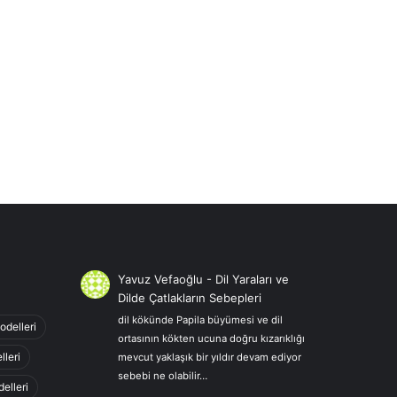
Yavuz Vefaoğlu
-
Dil Yaraları ve
Dilde Çatlakların Sebepleri
dil kökünde Papila büyümesi ve dil
odelleri
ortasının kökten ucuna doğru kızarıklığı
lleri
mevcut yaklaşık bir yıldır devam ediyor
sebebi ne olabilir…
elleri