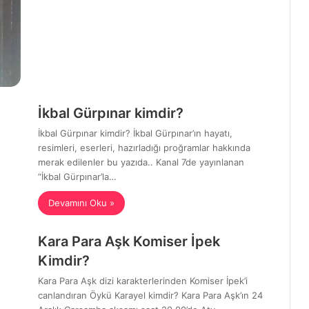
İkbal Gürpınar kimdir?
İkbal Gürpınar kimdir? İkbal Gürpınar’ın hayatı,
resimleri, eserleri, hazırladığı proğramlar hakkında
merak edilenler bu yazıda.. Kanal 7de yayınlanan
“İkbal Gürpınar’la…
Devamını Oku »
Kara Para Aşk Komiser İpek
Kimdir?
Kara Para Aşk dizi karakterlerinden Komiser İpek’i
canlandıran Öykü Karayel kimdir? Kara Para Aşk’ın 24