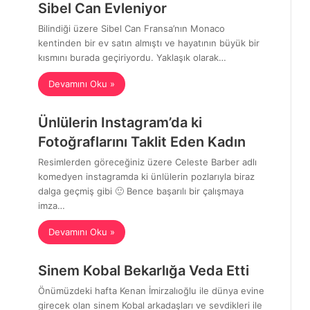
Sibel Can Evleniyor
Bilindiği üzere Sibel Can Fransa’nın Monaco
kentinden bir ev satın almıştı ve hayatının büyük bir
kısmını burada geçiriyordu. Yaklaşık olarak…
Devamını Oku »
Ünlülerin Instagram’da ki
Fotoğraflarını Taklit Eden Kadın
Resimlerden göreceğiniz üzere Celeste Barber adlı
komedyen instagramda ki ünlülerin pozlarıyla biraz
dalga geçmiş gibi 🙂 Bence başarılı bir çalışmaya
imza…
Devamını Oku »
Sinem Kobal Bekarlığa Veda Etti
Önümüzdeki hafta Kenan İmirzalıoğlu ile dünya evine
girecek olan sinem Kobal arkadaşları ve sevdikleri ile