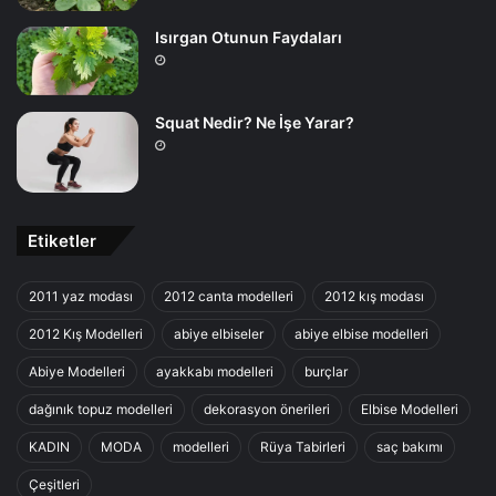
Isırgan Otunun Faydaları
Squat Nedir? Ne İşe Yarar?
Etiketler
2011 yaz modası
2012 canta modelleri
2012 kış modası
2012 Kış Modelleri
abiye elbiseler
abiye elbise modelleri
Abiye Modelleri
ayakkabı modelleri
burçlar
dağınık topuz modelleri
dekorasyon önerileri
Elbise Modelleri
KADIN
MODA
modelleri
Rüya Tabirleri
saç bakımı
Çeşitleri