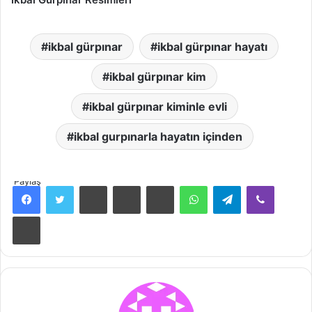
ikbal gürpınar
ikbal gürpınar hayatı
ikbal gürpınar kim
ikbal gürpınar kiminle evli
ikbal gurpınarla hayatın içinden
Paylaş
Facebook
Twitter
Pinterest
Messenger
Messenger
WhatsApp
Telegram
Viber
Print