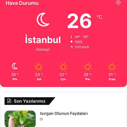
Hava Durumu
26
℃
İstanbul
28º - 26º
100%
3.61 km/h
Güneşli
28
33
32
29
31
℃
℃
℃
℃
℃
Pts
Sal
Çar
Per
Cum
Son Yazılarımız
Isırgan Otunun Faydaları