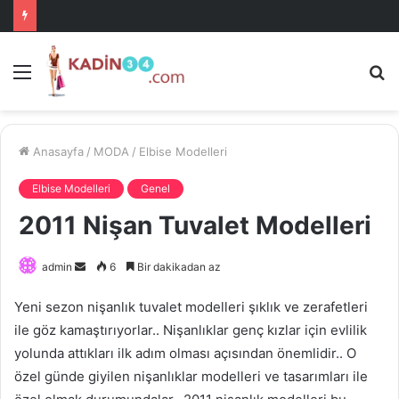
Menü
A
is
ke
ya
Anasayfa
/
MODA
/
Elbise Modelleri
Elbise Modelleri
Genel
2011 Nişan Tuvalet Modelleri
Bir
admin
6
Bir dakikadan az
e-
Yeni sezon nişanlık tuvalet modelleri şıklık ve zerafetleri
posta
ile göz kamaştırıyorlar.. Nişanlıklar genç kızlar için evlilik
göndermek
yolunda attıkları ilk adım olması açısından önemlidir.. O
özel günde giyilen nişanlıklar modelleri ve tasarımları ile