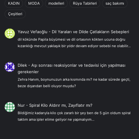
KADIN
MODA
modelleri
Rüya Tabirleri
saç bakımı
Çeşitleri
Yavuz Vefaoğlu
-
Dil Yaraları ve Dilde Çatlakların Sebepleri
dil kökünde Papila büyümesi ve dil ortasının kökten ucuna doğru
kızarıklığı mevcut yaklaşık bir yıldır devam ediyor sebebi ne olabilir…
Dilek
-
Aşı sonrası reaksiyonlar ve tedavisi için yapılması
gerekenler
Zehra Hanım, boynunuzun arka kısmında mı? ne kadar sürede geçti,
beze dışarıdan belli oluyor muydu?
Nur
-
Spiral Kilo Aldırır mı, Zayıflatır mı?
Bildiğimiz kadarıyla kilo çok zararlı bir şey ben de 5 gün oldum spiral
taktım ama ipler elime geliyor ne yapmalıyım…