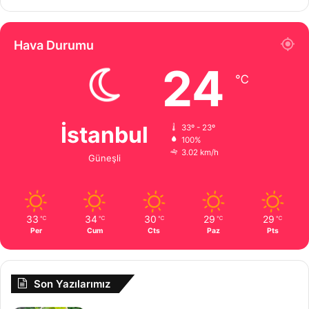
Hava Durumu
24
℃
İstanbul
33º - 23º
100%
3.02 km/h
Güneşli
33
34
30
29
29
℃
℃
℃
℃
℃
Per
Cum
Cts
Paz
Pts
Son Yazılarımız