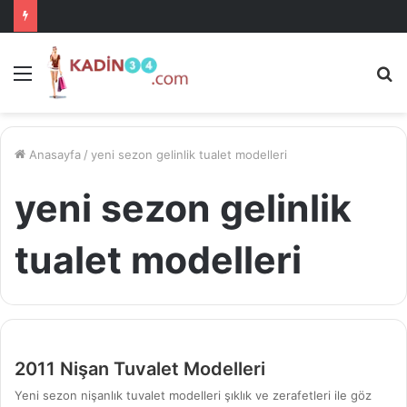
Menü
A
is
ke
ya
Anasayfa
/
yeni sezon gelinlik tualet modelleri
yeni sezon gelinlik
tualet modelleri
2011 Nişan Tuvalet Modelleri
Yeni sezon nişanlık tuvalet modelleri şıklık ve zerafetleri ile göz