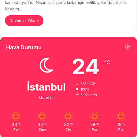
kamaştırıyorlar.. Nişanlıklar genç kızlar için evlilik yolunda attıkları
ilk adım…
Devamını Oku »
Hava Durumu
24
℃
İstanbul
33º - 23º
100%
3.02 km/h
Güneşli
33
34
30
29
29
℃
℃
℃
℃
℃
Per
Cum
Cts
Paz
Pts