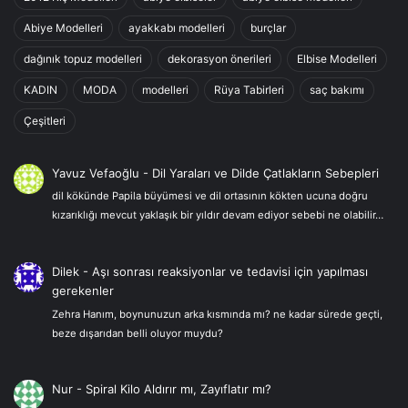
Abiye Modelleri
ayakkabı modelleri
burçlar
dağınık topuz modelleri
dekorasyon önerileri
Elbise Modelleri
KADIN
MODA
modelleri
Rüya Tabirleri
saç bakımı
Çeşitleri
Yavuz Vefaoğlu
-
Dil Yaraları ve Dilde Çatlakların Sebepleri
dil kökünde Papila büyümesi ve dil ortasının kökten ucuna doğru
kızarıklığı mevcut yaklaşık bir yıldır devam ediyor sebebi ne olabilir…
Dilek
-
Aşı sonrası reaksiyonlar ve tedavisi için yapılması
gerekenler
Zehra Hanım, boynunuzun arka kısmında mı? ne kadar sürede geçti,
beze dışarıdan belli oluyor muydu?
Nur
-
Spiral Kilo Aldırır mı, Zayıflatır mı?