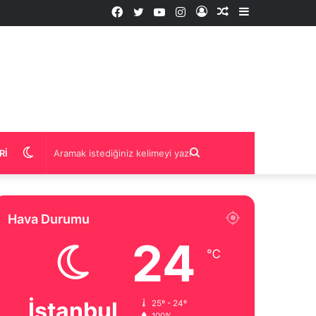
Facebook
Twitter
YouTube
Instagram
Kayıt
Rastgele
Kenar
Ol
İçerik
Bölmesi
Dış
Aramak
RI
görünümü
istediğiniz
Hava Durumu
değiştir
kelimeyi
24
℃
yazın
İstanbul
25º - 24º