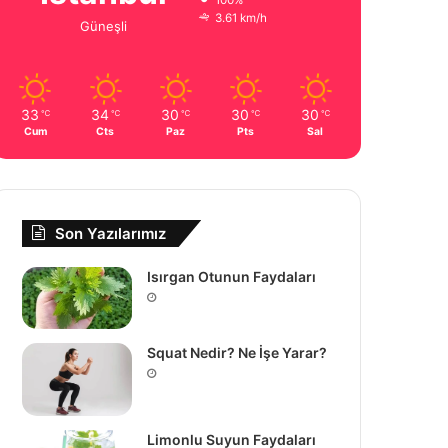
100%
3.61 km/h
Güneşli
33
34
30
30
30
℃
℃
℃
℃
℃
Cum
Cts
Paz
Pts
Sal
Son Yazılarımız
Isırgan Otunun Faydaları
Squat Nedir? Ne İşe Yarar?
Limonlu Suyun Faydaları