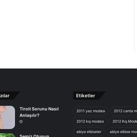
zılar
Etiketler
Tiroit Sorunu Nasıl
2011 yaz modası
2012 canta m
Anlaşılır?
2012 kış modası
2012 Kış Mode
abiye elbiseler
abiye elbise mod
Semiz Otunun