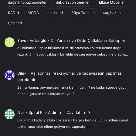
dağınık topuz modelleri
dekorasyon önerileri
Elbise Modelleri
KADIN
MODA
modelleri
Rüya Tabirleri
saç bakımı
Çeşitleri
Yavuz Vefaoğlu
-
Dil Yaraları ve Dilde Çatlakların Sebepleri
dil kökünde Papila büyümesi ve dil ortasının kökten ucuna doğru
kızarıklığı mevcut yaklaşık bir yıldır devam ediyor sebebi ne olabilir…
Dilek
-
Aşı sonrası reaksiyonlar ve tedavisi için yapılması
gerekenler
Zehra Hanım, boynunuzun arka kısmında mı? ne kadar sürede geçti,
beze dışarıdan belli oluyor muydu?
Nur
-
Spiral Kilo Aldırır mı, Zayıflatır mı?
Bildiğimiz kadarıyla kilo çok zararlı bir şey ben de 5 gün oldum spiral
taktım ama ipler elime geliyor ne yapmalıyım…