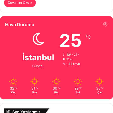
Devamını Oku »
Hava Durumu
25
℃
İstanbul
32º - 25º
91%
1.44 km/h
Güneşli
32
31
30
29
30
℃
℃
℃
℃
℃
Cts
Paz
Pts
Sal
Çar
Son Yazılarımız