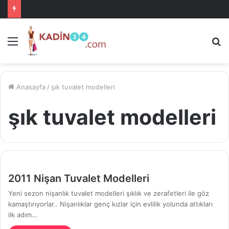
Menü
A
is
ke
ya
Anasayfa
/
şık tuvalet modelleri
şık tuvalet modelleri
2011 Nişan Tuvalet Modelleri
Yeni sezon nişanlık tuvalet modelleri şıklık ve zerafetleri ile göz
kamaştırıyorlar.. Nişanlıklar genç kızlar için evlilik yolunda attıkları
ilk adım…