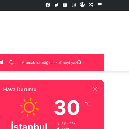
Facebook
Twitter
YouTube
Instagram
Kayıt
Rastgele
Kenar
Ol
İçerik
Bölmesi
Dış
Aramak
RI
görünümü
istediğiniz
Hava Durumu
değiştir
kelimeyi
30
℃
yazın
İstanbul
31º - 28º