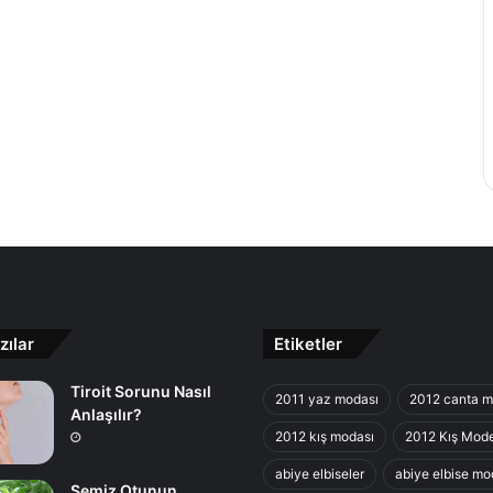
zılar
Etiketler
Tiroit Sorunu Nasıl
2011 yaz modası
2012 canta m
Anlaşılır?
2012 kış modası
2012 Kış Mode
abiye elbiseler
abiye elbise mod
Semiz Otunun