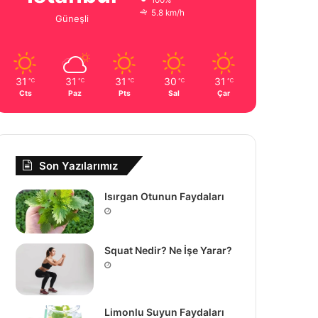
100%
5.8 km/h
Güneşli
31
31
31
30
31
℃
℃
℃
℃
℃
Cts
Paz
Pts
Sal
Çar
Son Yazılarımız
Isırgan Otunun Faydaları
Squat Nedir? Ne İşe Yarar?
Limonlu Suyun Faydaları