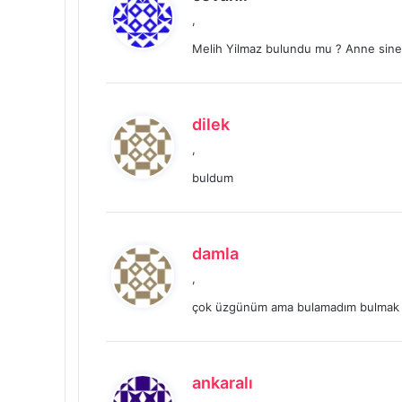
e
,
d
Melih Yilmaz bulundu mu ? Anne sin
i
k
i
:
d
dilek
e
,
d
buldum
i
k
i
:
d
damla
e
,
d
çok üzgünüm ama bulamadım bulm
i
k
i
:
d
ankaralı
e