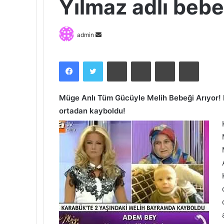
Yılmaz adlı bebe
Bir
admin
e-
posta
Facebook
Twitter
Pinterest
Messenger
Messenger
Print
göndermek
Müge Anlı Tüm Gücüyle Melih Bebeği Arıyor! 
ortadan kayboldu!