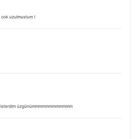
e cok uzulmustum !
ak isterdim üzgünümmmmmmmmmmmm