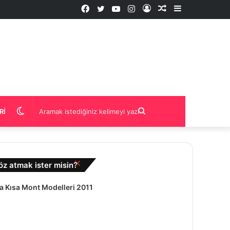
Facebook
Twitter
YouTube
Instagram
Kayıt
Rastgele
Kenar
Ol
İçerik
Bölmesi
Dış
Aramak
RI
görünümü
istediğiniz
Kapalı
öz atmak ister misin?
değiştir
kelimeyi
a Kısa Mont Modelleri 2011
yazın