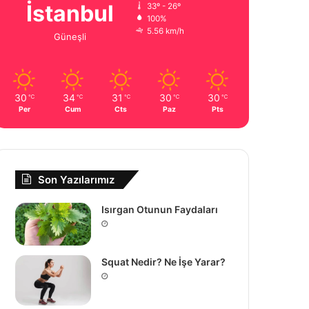
İstanbul
33º - 26º
100%
5.56 km/h
Güneşli
30
34
31
30
30
℃
℃
℃
℃
℃
Per
Cum
Cts
Paz
Pts
Son Yazılarımız
Isırgan Otunun Faydaları
Squat Nedir? Ne İşe Yarar?