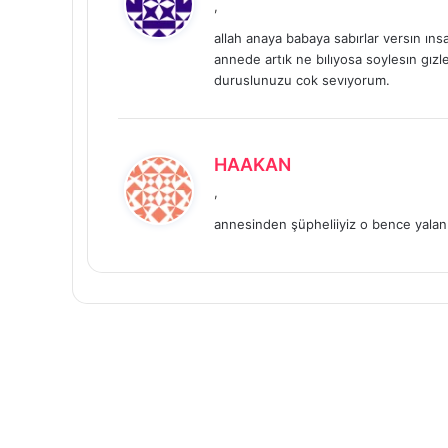
,
d
allah anaya babaya sabırlar versın ı
i
annede artık ne bılıyosa soylesın gız
k
duruslunuzu cok sevıyorum.
i
:
d
HAAKAN
e
,
d
annesinden şüpheliiyiz o bence yalan
i
k
i
: