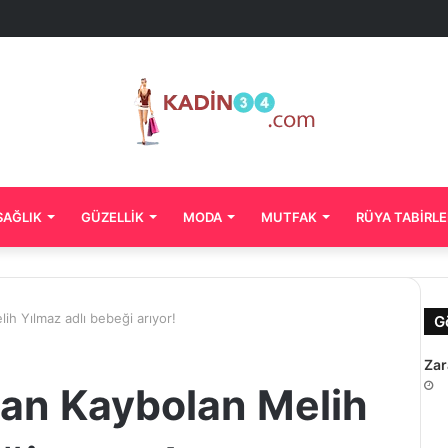
SAĞLIK
GÜZELLIK
MODA
MUTFAK
RÜYA TABIRLE
h Yılmaz adlı bebeği arıyor!
G
Zar
an Kaybolan Melih