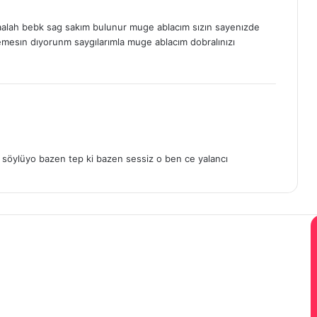
nsaalah bebk sag sakım bulunur muge ablacım sızın sayenızde
lemesın dıyorunm saygılarımla muge ablacım dobralınızı
 söylüyo bazen tep ki bazen sessiz o ben ce yalancı