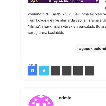
yönlendirildi. Karabük Sivil Savunma ekipleri 
Tüm köydeki ev ve ahırlarda yapılan aramalarda
Yılmaz’ın haykırışları yürekleri parçaladı. Bu a
soruşturma başlatıldı.
çocuk bulun
Paylaş
Facebook
Twitter
Pinterest
Messenger
Messenger
Print
admin