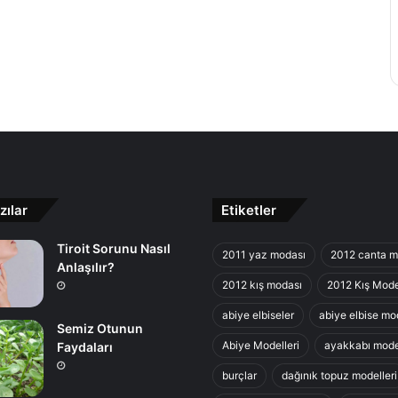
zılar
Etiketler
Tiroit Sorunu Nasıl
2011 yaz modası
2012 canta m
Anlaşılır?
2012 kış modası
2012 Kış Mode
abiye elbiseler
abiye elbise mod
Semiz Otunun
Abiye Modelleri
ayakkabı model
Faydaları
burçlar
dağınık topuz modelleri