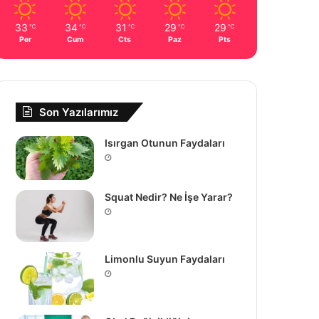
33
34
31
29
29
℃
℃
℃
℃
℃
Per
Cum
Cts
Paz
Pts
Son Yazılarımız
Isırgan Otunun Faydaları
Squat Nedir? Ne İşe Yarar?
Limonlu Suyun Faydaları