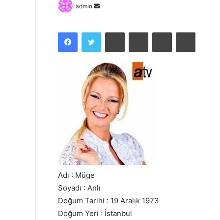
Bir
admin
e-
posta
Facebook
Twitter
Pinterest
Messenger
Messenger
Print
göndermek
Adı : Müge
Soyadı : Anlı
Doğum Tarihi : 19 Aralık 1973
Doğum Yeri : İstanbul