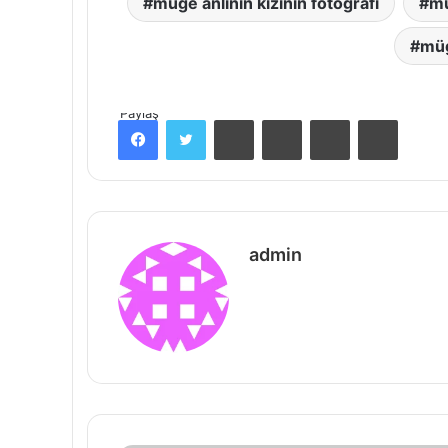
müge anlının kızının fotoğrafı
mü
müg
Paylaş
Facebook
Twitter
Pinterest
Messenger
Messenger
Print
admin