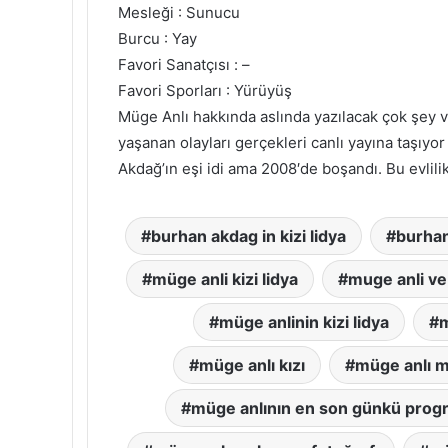
Mesleği : Sunucu
Burcu : Yay
Favori Sanatçısı : –
Favori Sporları : Yürüyüş
Müge Anlı hakkında aslında yazılacak çok şey va
yaşanan olayları gerçekleri canlı yayına taşıy
Akdağ’ın eşi idi ama 2008′de boşandı. Bu evlilikt
burhan akdag in kizi lidya
burhan
müge anli kizi lidya
muge anli ve 
müge anlinin kizi lidya
m
müge anlı kızı
müge anlı m
müge anlının en son günkü prog