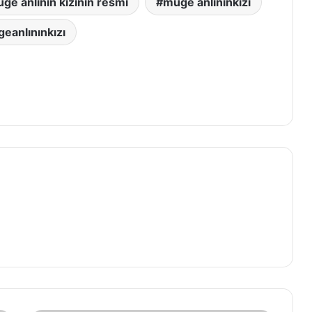
ge anlının kızının resmi
müge anlınınkızı
eanlınınkızı