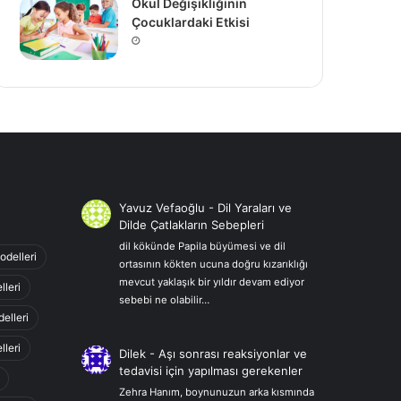
Okul Değişikliğinin
Çocuklardaki Etkisi
Yavuz Vefaoğlu
-
Dil Yaraları ve
Dilde Çatlakların Sebepleri
dil kökünde Papila büyümesi ve dil
odelleri
ortasının kökten ucuna doğru kızarıklığı
mevcut yaklaşık bir yıldır devam ediyor
lleri
sebebi ne olabilir…
elleri
leri
Dilek
-
Aşı sonrası reaksiyonlar ve
tedavisi için yapılması gerekenler
Zehra Hanım, boynunuzun arka kısmında