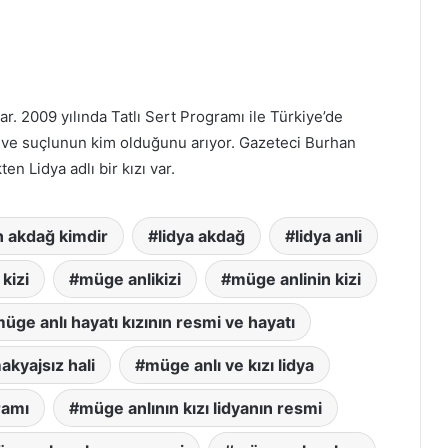
r. 2009 yılında Tatlı Sert Programı ile Türkiye’de
or ve suçlunun kim olduğunu arıyor. Gazeteci Burhan
en Lidya adlı bir kızı var.
 akdağ kimdir
lidya akdağ
lidya anli
kizi
müge anlikizi
müge anlinin kizi
üge anlı hayatı kızının resmi ve hayatı
akyajsız hali
müge anlı ve kızı lidya
ramı
müge anlının kızı lidyanın resmi