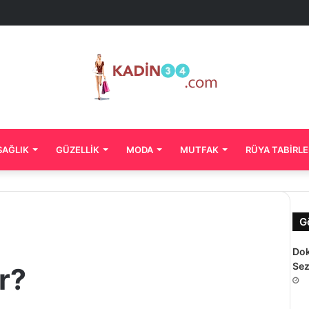
SAĞLIK
GÜZELLIK
MODA
MUTFAK
RÜYA TABIRLE
G
Dok
Sez
r?