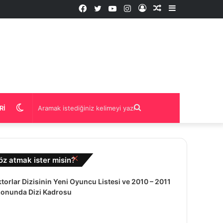
Facebook
Twitter
YouTube
Instagram
Kayıt
Rastgele
Kenar
Ol
İçerik
Bölmesi
Dış
Aramak
RI
görünümü
istediğiniz
Kapalı
öz atmak ister misin?
değiştir
kelimeyi
torlar Dizisinin Yeni Oyuncu Listesi ve 2010 – 2011
onunda Dizi Kadrosu
yazın