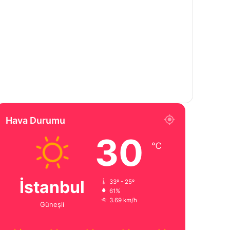
Hava Durumu
30
℃
İstanbul
33º - 25º
61%
3.69 km/h
Güneşli