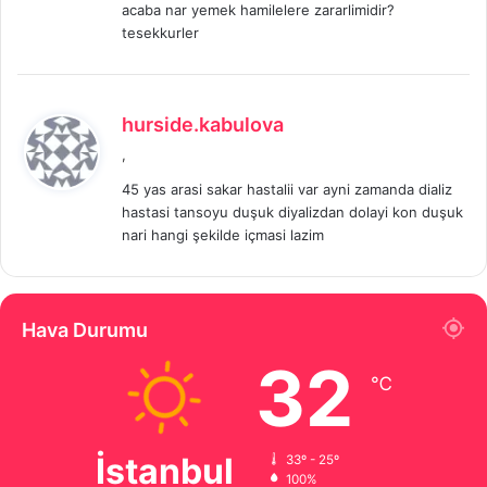
acaba nar yemek hamilelere zararlimidir?
k
tesekkurler
i
:
d
hurside.kabulova
e
,
d
45 yas arasi sakar hastalii var ayni zamanda dializ
i
hastasi tansoyu duşuk diyalizdan dolayi kon duşuk
k
nari hangi şekilde içmasi lazim
i
:
Hava Durumu
32
℃
İstanbul
33º - 25º
100%