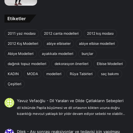
Etiketler
2011 yaz modası
2012 canta modelleri
2012 kış modası
2012 Kış Modelleri
abiye elbiseler
abiye elbise modelleri
Abiye Modelleri
ayakkabı modelleri
burçlar
dağınık topuz modelleri
dekorasyon önerileri
Elbise Modelleri
KADIN
MODA
modelleri
Rüya Tabirleri
saç bakımı
Çeşitleri
Yavuz Vefaoğlu
-
Dil Yaraları ve Dilde Çatlakların Sebepleri
dil kökünde Papila büyümesi ve dil ortasının kökten ucuna doğru
kızarıklığı mevcut yaklaşık bir yıldır devam ediyor sebebi ne olabilir…
Dilek
-
Aşı sonrası reaksiyonlar ve tedavisi için yapılması