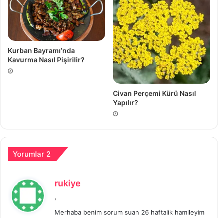
Kurban Bayramı’nda
Kavurma Nasıl Pişirilir?
Civan Perçemi Kürü Nasıl
Yapılır?
Yorumlar 2
d
rukiye
e
,
d
Merhaba benim sorum suan 26 haftalik hamileyim
i