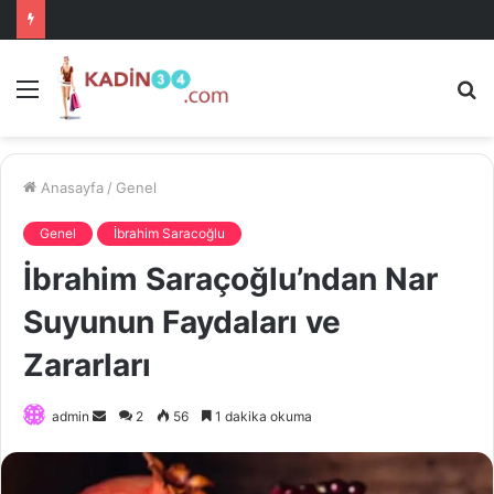
Menü
A
is
ke
ya
Anasayfa
/
Genel
Genel
İbrahim Saracoğlu
İbrahim Saraçoğlu’ndan Nar
Suyunun Faydaları ve
Zararları
Bir
admin
2
56
1 dakika okuma
e-
posta