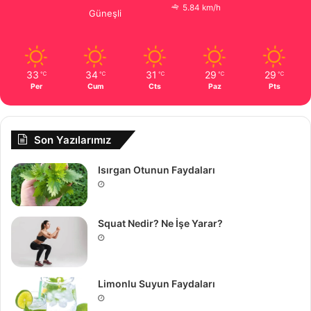
5.84 km/h
Güneşli
33
34
31
29
29
℃
℃
℃
℃
℃
Per
Cum
Cts
Paz
Pts
Son Yazılarımız
Isırgan Otunun Faydaları
Squat Nedir? Ne İşe Yarar?
Limonlu Suyun Faydaları