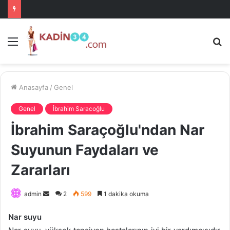
Menü
A
is
ke
ya
Anasayfa
/
Genel
Genel
İbrahim Saracoğlu
İbrahim Saraçoğlu'ndan Nar
Suyunun Faydaları ve
Zararları
Bir
admin
2
599
1 dakika okuma
e-
Nar suyu
posta