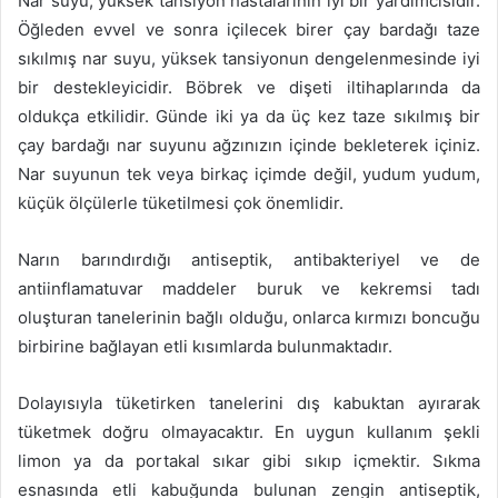
Nar suyu, yüksek tansiyon hastalarının iyi bir yardımcısıdır.
göndermek
Öğleden evvel ve sonra içilecek birer çay bardağı taze
sıkılmış nar suyu, yüksek tansiyonun dengelenmesinde iyi
bir destekleyicidir. Böbrek ve dişeti iltihaplarında da
oldukça etkilidir. Günde iki ya da üç kez taze sıkılmış bir
çay bardağı nar suyunu ağzınızın içinde bekleterek içiniz.
Nar suyunun tek veya birkaç içimde değil, yudum yudum,
küçük ölçülerle tüketilmesi çok önemlidir.
Narın barındırdığı antiseptik, antibakteriyel ve de
antiinflamatuvar maddeler buruk ve kekremsi tadı
oluşturan tanelerinin bağlı olduğu, onlarca kırmızı boncuğu
birbirine bağlayan etli kısımlarda bulunmaktadır.
Dolayısıyla tüketirken tanelerini dış kabuktan ayırarak
tüketmek doğru olmayacaktır. En uygun kullanım şekli
limon ya da portakal sıkar gibi sıkıp içmektir. Sıkma
esnasında etli kabuğunda bulunan zengin antiseptik,