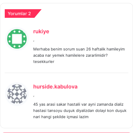
Yorumlar 2
d
rukiye
e
,
d
Merhaba benim sorum suan 26 haftalik hamileyim
i
acaba nar yemek hamilelere zararlimidir?
k
tesekkurler
i
:
d
hurside.kabulova
e
,
d
45 yas arasi sakar hastalii var ayni zamanda dializ
i
hastasi tansoyu duşuk diyalizdan dolayi kon duşuk
k
nari hangi şekilde içmasi lazim
i
: