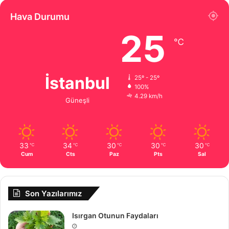
Hava Durumu
25
℃
İstanbul
25º - 25º
100%
4.29 km/h
Güneşli
33
34
30
30
30
℃
℃
℃
℃
℃
Cum
Cts
Paz
Pts
Sal
Son Yazılarımız
Isırgan Otunun Faydaları