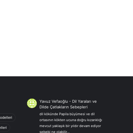
Yavuz Vefaoğlu
-
Dil Yaraları ve
Dilde Çatlakların Sebepleri
dil kökünde Papila büyümesi ve dil
odelleri
ortasının kökten ucuna doğru kızarıklığı
mevcut yaklaşık bir yıldır devam ediyor
lleri
sebebi ne olabilir…