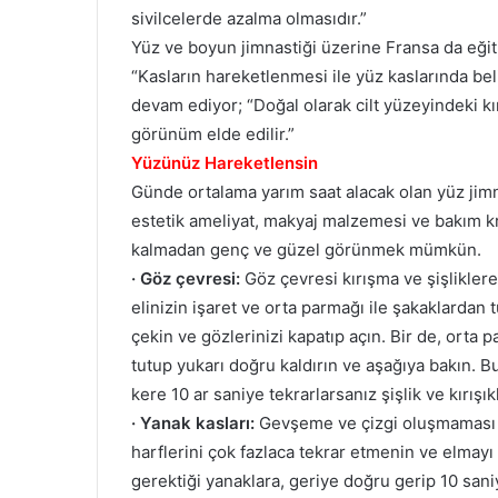
sivilcelerde azalma olmasıdır.”
Yüz ve boyun jimnastiği üzerine Fransa da eğit
“Kasların hareketlenmesi ile yüz kaslarında beli
devam ediyor; “Doğal olarak cilt yüzeyindeki kırı
görünüm elde edilir.”
Yüzünüz Hareketlensin
Günde ortalama yarım saat alacak olan yüz jimn
estetik ameliyat, makyaj malzemesi ve bakım k
kalmadan genç ve güzel görünmek mümkün.
· Göz çevresi:
Göz çevresi kırışma ve şişliklere 
elinizin işaret ve orta parmağı ile şakaklardan 
çekin ve gözlerinizi kapatıp açın. Bir de, orta p
tutup yukarı doğru kaldırın ve aşağıya bakın. B
kere 10 ar saniye tekrarlarsanız şişlik ve kırışık
· Yanak kasları:
Gevşeme ve çizgi oluşmaması i
harflerini çok fazlaca tekrar etmenin ve elmayı
gerektiği yanaklara, geriye doğru gerip 10 sani