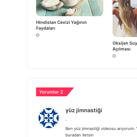
Hindistan Cevizi Yağının
Faydaları
Oksijen Suy
Açılması
Yorumlar 2
d
yüz jimnastiği
e
,
d
Ben yüz jimnastiği videosu arıyorum. 
i
buradan iletsin
k