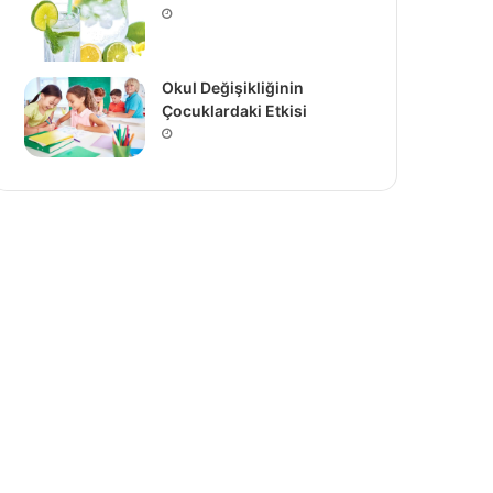
Okul Değişikliğinin
Çocuklardaki Etkisi