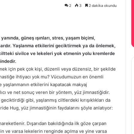
2
3
2 dakika okundu
 yanında, güneş ışınları, stres, yaşam biçimi,
ardır. Yaşlanma etkilerini geciktirmek ya da önlemek,
ciltteki sivilce ve lekeleri yok etmenin yolu kremlerde
indedir.
mek için pek çok kişi, düzenli veya düzensiz, bir şekilde
mnastiğe ihtiyacı yok mu? Vücudumuzun en önemli
 yaşlanmanın etkilerini kapatacak makyaj
cı ve net sonuç veren bir yöntem, yüz jimnastiğidir.
eciktirdiği gibi, yaşlanmış ciltlerdeki kırışıklıkları da
ride Hug, yüz jimnastiğinin faydalarını şöyle anlatıyor:
 hareketlenir. Dışarıdan bakıldığında ilk göze çarpan
din ve varsa lekelerin renginde açılma ve yine varsa