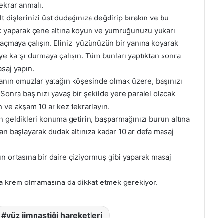
ekrarlanmalı.
t dişlerinizi üst dudağınıza değdirip bırakın ve bu
ruk yaparak çene altına koyun ve yumruğunuzu yukarı
 açmaya çalışın. Elinizi yüzünüzün bir yanına koyarak
eye karşı durmaya çalışın. Tüm bunları yaptıktan sonra
saj yapın.
zanın omuzlar yatağın köşesinde olmak üzere, başınızı
 Sonra başınızı yavaş bir şekilde yere paralel olacak
h ve akşam 10 ar kez tekrarlayın.
n geldikleri konuma getirin, başparmağınızı burun altına
n başlayarak dudak altınıza kadar 10 ar defa masaj
zın ortasına bir daire çiziyormuş gibi yaparak masaj
da krem olmamasına da dikkat etmek gerekiyor.
yüz jimnastiği hareketleri