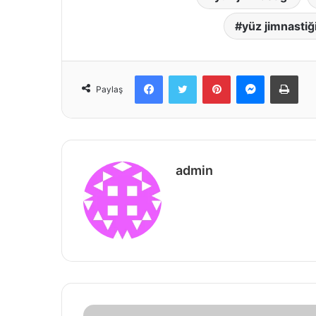
yüz jimnastiği
Facebook
Twitter
Pinterest
Messenger
Prin
Paylaş
admin