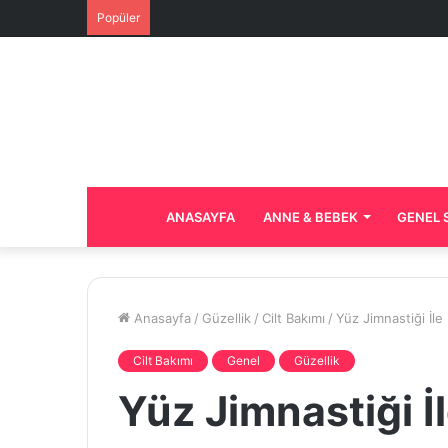
Popüler
ANASAYFA
ANNE & BEBEK
GENEL 
Anasayfa
/
Güzellik
/
Cilt Bakımı
/
Yüz Jimnastiği İle 
Cilt Bakımı
Genel
Güzellik
Yüz Jimnastiği İl