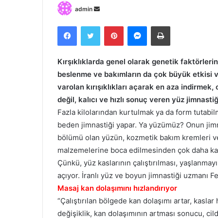
Bir
admin
e-
Facebook
Twitter
Pinterest
Messenger
Print
posta
göndermek
Kırşıklıklarda genel olarak genetik faktörlerin
beslenme ve bakımların da çok büyük etkisi v
varolan kırışıklıkları açarak en aza indirmek, 
değil, kalıcı ve hızlı sonuç veren yüz jimnastiğ
Fazla kilolarından kurtulmak ya da form tutabil
beden jimnastiği yapar. Ya yüzümüz? Onun ji
bölümü olan yüzün, kozmetik bakım kremleri ve
malzemelerine boca edilmesinden çok daha kalı
Çünkü, yüz kaslarının çalıştırılması, yaşlanmayı g
açıyor. İranlı yüz ve boyun jimnastiği uzmanı Fe
Masaj kan dolaşımını hızlandırıyor
“Çalıştırılan bölgede kan dolaşımı artar, kaslar
değişiklik, kan dolaşımının artması sonucu, cil