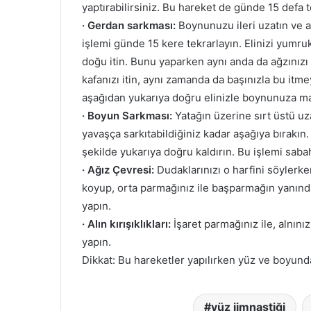
yaptırabilirsiniz. Bu hareket de günde 15 defa t
· Gerdan sarkması:
Boynunuzu ileri uzatın ve al
işlemi günde 15 kere tekrarlayın. Elinizi yum
doğu itin. Bunu yaparken aynı anda da ağzınızı
kafanızı itin, aynı zamanda da başınızla bu itm
aşağıdan yukarıya doğru elinizle boynunuza ma
· Boyun Sarkması:
Yatağın üzerine sırt üstü u
yavaşça sarkıtabildiğiniz kadar aşağıya bırakın.
şekilde yukarıya doğru kaldırın. Bu işlemi saba
· Ağız Çevresi:
Dudaklarınızı o harfini söylerke
koyup, orta parmağınız ile başparmağın yanında
yapın.
· Alın kırışıklıkları:
İşaret parmağınız ile, alnını
yapın.
Dikkat: Bu hareketler yapılırken yüz ve boyun
yüz jimnastiği