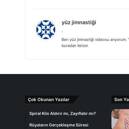
i
:
d
yüz jimnastiği
e
,
d
Ben yüz jimnastiği videosu arıyorum. 
i
buradan iletsin
k
i
:
Çok Okunan Yazılar
Son Ya
Spiral Kilo Aldırır mı, Zayıflatır mı?
Rüyaların Gerçekleşme Süresi