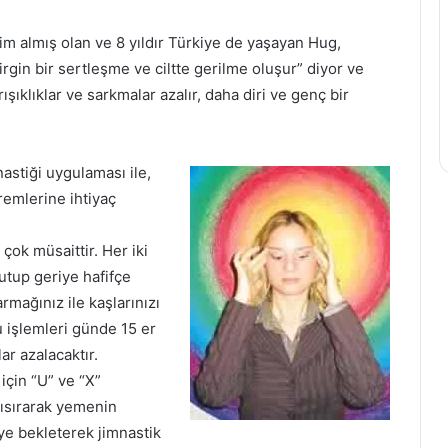
im almış olan ve 8 yıldır Türkiye de yaşayan Hug,
rgin bir sertleşme ve ciltte gerilme oluşur” diyor ve
şıklıklar ve sarkmalar azalır, daha diri ve genç bir
astiği uygulaması ile,
remlerine ihtiyaç
çok müsaittir. Her iki
tutup geriye hafifçe
armağınız ile kaşlarınızı
u işlemleri günde 15 er
lar azalacaktır.
çin “U” ve “X”
 ısırarak yemenin
ye bekleterek jimnastik