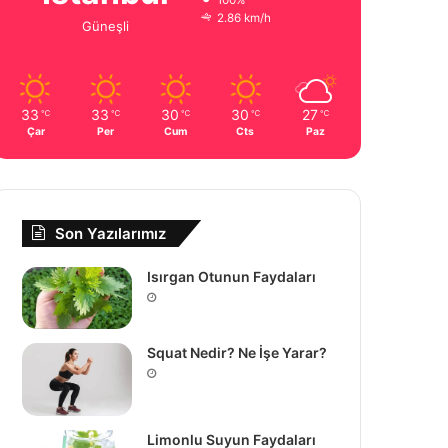
100%
2.86 km/h
Güneşli
33
33
30
30
27
℃
℃
℃
℃
℃
Çar
Per
Cum
Cts
Paz
Son Yazılarımız
Isırgan Otunun Faydaları
Squat Nedir? Ne İşe Yarar?
Limonlu Suyun Faydaları