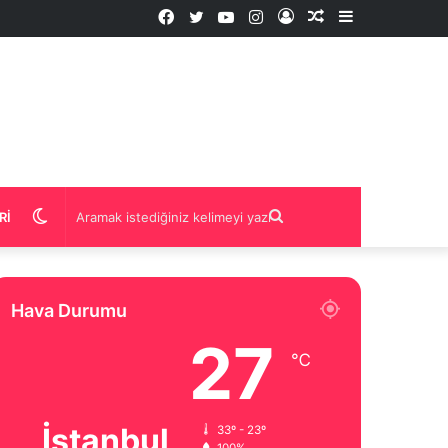
Facebook
Twitter
YouTube
Instagram
Kayıt
Rastgele
Kenar
Ol
İçerik
Bölmesi
Dış
Aramak
RI
görünümü
istediğiniz
Hava Durumu
değiştir
kelimeyi
27
℃
yazın
İstanbul
33º - 23º