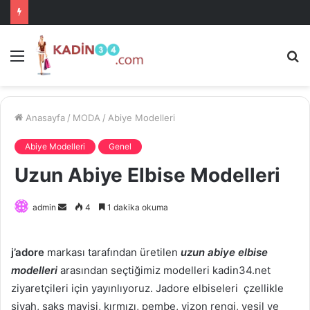
Menü
A
is
ke
ya
Anasayfa
/
MODA
/
Abiye Modelleri
Abiye Modelleri
Genel
Uzun Abiye Elbise Modelleri
Bir
admin
4
1 dakika okuma
e-
posta
j’adore
markası tarafından üretilen
uzun abiye elbise
göndermek
modelleri
arasından seçtiğimiz modelleri kadin34.net
ziyaretçileri için yayınlıyoruz. Jadore elbiseleri çzellikle
siyah, saks mavisi, kırmızı, pembe, vizon rengi, yeşil ve