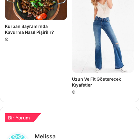
Kurban Bayramı’nda
Kavurma Nasıl Pişirilir?
Uzun Ve Fit Gösterecek
Kıyafetler
Bir Yorum
d
Melissa