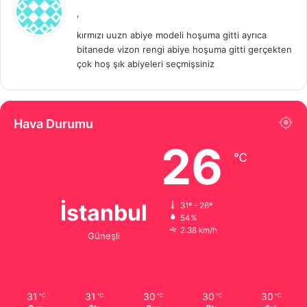
e
,
d
kırmızı uuzn abiye modeli hoşuma gitti ayrıca
i
bitanede vizon rengi abiye hoşuma gitti gerçekten
k
çok hoş şık abiyeleri seçmişsiniz
i
:
Hava Durumu
26
℃
İstanbul
31º - 26º
54%
2.38 km/h
Güneşli
31
31
30
30
30
℃
℃
℃
℃
℃