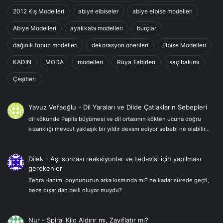
2012 Kış Modelleri
abiye elbiseler
abiye elbise modelleri
Abiye Modelleri
ayakkabı modelleri
burçlar
dağınık topuz modelleri
dekorasyon önerileri
Elbise Modelleri
KADIN
MODA
modelleri
Rüya Tabirleri
saç bakımı
Çeşitleri
Yavuz Vefaoğlu
-
Dil Yaraları ve Dilde Çatlakların Sebepleri
dil kökünde Papila büyümesi ve dil ortasının kökten ucuna doğru
kızarıklığı mevcut yaklaşık bir yıldır devam ediyor sebebi ne olabilir…
Dilek
-
Aşı sonrası reaksiyonlar ve tedavisi için yapılması
gerekenler
Zehra Hanım, boynunuzun arka kısmında mı? ne kadar sürede geçti,
beze dışarıdan belli oluyor muydu?
Nur
-
Spiral Kilo Aldırır mı, Zayıflatır mı?