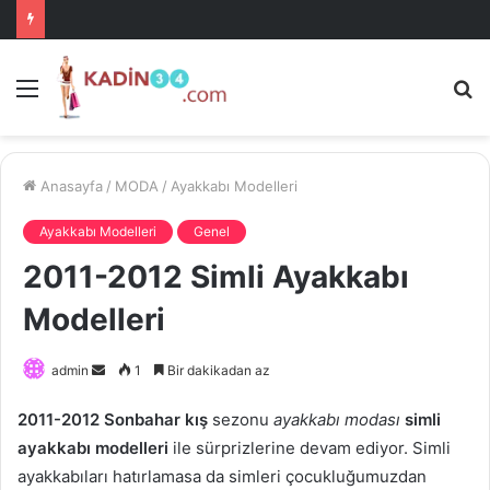
Menü
A
is
ke
ya
Anasayfa
/
MODA
/
Ayakkabı Modelleri
Ayakkabı Modelleri
Genel
2011-2012 Simli Ayakkabı
Modelleri
Bir
admin
1
Bir dakikadan az
e-
2011-2012 Sonbahar kış
sezonu
ayakkabı modası
simli
posta
ayakkabı modelleri
ile sürprizlerine devam ediyor. Simli
göndermek
ayakkabıları hatırlamasa da simleri çocukluğumuzdan