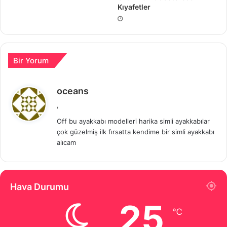
Kıyafetler
Bir Yorum
d
oceans
e
,
d
Off bu ayakkabı modelleri harika simli ayakkabılar
i
çok güzelmiş ilk fırsatta kendime bir simli ayakkabı
k
alıcam
i
:
Hava Durumu
25
℃