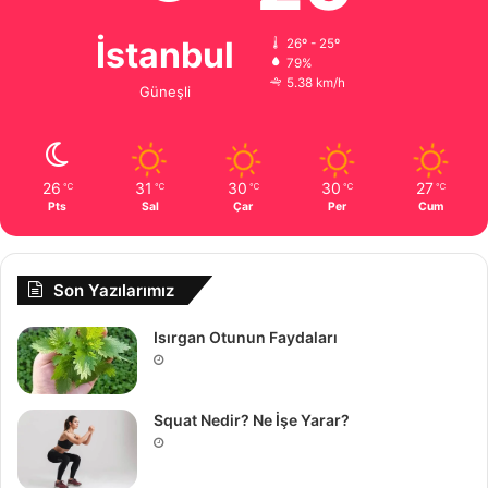
İstanbul
26º - 25º
79%
5.38 km/h
Güneşli
26
31
30
30
27
℃
℃
℃
℃
℃
Pts
Sal
Çar
Per
Cum
Son Yazılarımız
Isırgan Otunun Faydaları
Squat Nedir? Ne İşe Yarar?