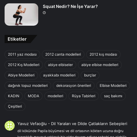
Squat Nedir? Ne İşe Yarar?
Etiketler
2011 yaz modası
2012 canta modelleri
2012 kış modası
2012 Kış Modelleri
abiye elbiseler
abiye elbise modelleri
Abiye Modelleri
ayakkabı modelleri
burçlar
dağınık topuz modelleri
dekorasyon önerileri
Elbise Modelleri
KADIN
MODA
modelleri
Rüya Tabirleri
saç bakımı
Çeşitleri
Yavuz Vefaoğlu
-
Dil Yaraları ve Dilde Çatlakların Sebepleri
dil kökünde Papila büyümesi ve dil ortasının kökten ucuna doğru
kızarıklığı mevcut yaklaşık bir yıldır devam ediyor sebebi ne olabilir…