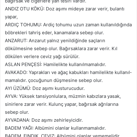
bağırsak ve ciğerlere yan tesiri vardır.
ANDIZ OTU KÖKÜ: Doz aşımı mideye zarar verir, bulantı
yapar,
ARDIÇ TOHUMU: Ardiç tohumu uzun zaman kullanıldığında
böbrekleri tahriş eder, kanamalara sebep olur.
ANZARUT: Anzarut yalnız yenildiğinde saçların
dökülmesine sebep olur. Bağırsaklara zarar verir. Kıl
dökülen verlere ceviz yağı sürülür.
ASLAN PENÇESİ: Hamilelikte kullanılmamalıdır.
AVAKADO: Yaprakları ve ağaç kabukları hamilelikte kullanıl­
mamalıdır. çocuğunun düşmesine sebep olur.
AYI ÜZÜMÜ: Doz aşımı kusturucudur.
AYVA: Yüksek tansiyonlulara, müzmin kabızlara yasak,
sinirlere zarar verir. Kulunç yapar, ba­ğırsak ağrılarına
sebep olur.
AYVADANA: Doz aşımı zehirleyicidir.
BADEM YAĞI: Albümini olanlar kullanmamalıdır.
BADEM, FINDIK, CEVlZ: Al­bümini olanlar yememelidir.