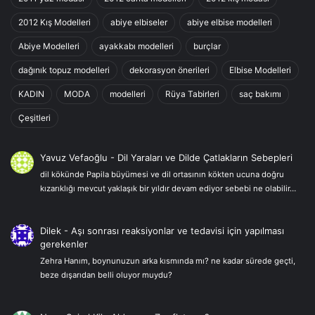
2012 Kış Modelleri
abiye elbiseler
abiye elbise modelleri
Abiye Modelleri
ayakkabı modelleri
burçlar
dağınık topuz modelleri
dekorasyon önerileri
Elbise Modelleri
KADIN
MODA
modelleri
Rüya Tabirleri
saç bakımı
Çeşitleri
Yavuz Vefaoğlu
-
Dil Yaraları ve Dilde Çatlakların Sebepleri
dil kökünde Papila büyümesi ve dil ortasının kökten ucuna doğru
kızarıklığı mevcut yaklaşık bir yıldır devam ediyor sebebi ne olabilir…
Dilek
-
Aşı sonrası reaksiyonlar ve tedavisi için yapılması
gerekenler
Zehra Hanım, boynunuzun arka kısmında mı? ne kadar sürede geçti,
beze dışarıdan belli oluyor muydu?