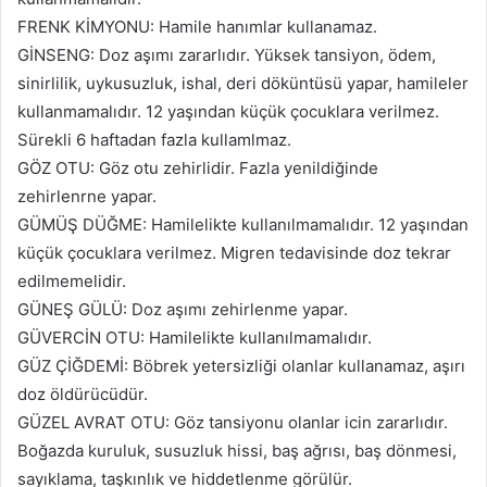
FRENK KİMYONU: Hamile hanımlar kullanamaz.
GİNSENG: Doz aşımı zararlıdır. Yüksek tansiyon, ödem,
sinirlilik, uykusuzluk, ishal, deri döküntüsü yapar, hamileler
kullan­mamalıdır. 12 yaşından küçük çocuklara verilmez.
Sürekli 6 haftadan fazla kullamlmaz.
GÖZ OTU: Göz otu zehirlidir. Fazla yenildiğinde
zehirlenrne yapar.
GÜMÜŞ DÜĞME: Hamilelikte kullanılmamalıdır. 12 yaşından
küçük çocuklara verilmez. Migren tedavisinde doz tekrar
edilmemelidir.
GÜNEŞ GÜLÜ: Doz aşımı ze­hirlenme yapar.
GÜVERCİN OTU: Hamilelikte kullanılmamalıdır.
GÜZ ÇİĞDEMİ: Böbrek yetersizliği olanlar kullanamaz, aşırı
doz öldürücüdür.
GÜZEL AVRAT OTU: Göz tansiyonu olanlar icin zararlıdır.
Boğazda kuruluk, susuzluk hissi, baş ağrısı, baş dönmesi,
sayıklama, taşkınlık ve hiddetlenme görülür.