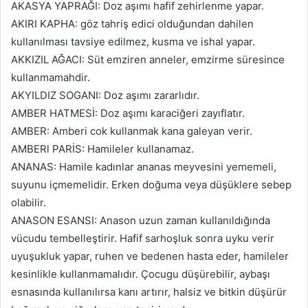
AKASYA YAPRAĞI: Doz aşımı hafif zehirlenme yapar.
AKIRI KAPHA: göz tahriş edici olduğundan dahilen
kullanılması tavsiye edilmez, kusma ve ishal yapar.
AKKIZIL AĞACI: Süt emziren anneler, emzirme süresince
kullanmamahdir.
AKYILDIZ SOGANI: Doz aşımı zararlıdır.
AMBER HATMESİ: Doz aşımı karaciğeri zayıflatır.
AMBER: Amberi cok kullanmak kana galeyan verir.
AMBERl PARİS: Hamileler kullanamaz.
ANANAS: Hamile kadınlar ana­nas meyvesini yememeli,
suyunu içmemelidir. Erken doğuma veya düşüklere sebep
olabilir.
ANASON ESANSI: Anason uzun zaman kullanıldığında
vücudu tembelleştirir. Hafif sarhoşluk sonra uyku verir
uyuşukluk yapar, ruhen ve bedenen hasta eder, hamileler
kesinlikle kul­lanmamalıdır. Çocugu düşürebilir, aybaşı
esnasında kullanılırsa kanı artırır, halsiz ve bitkin düşürür