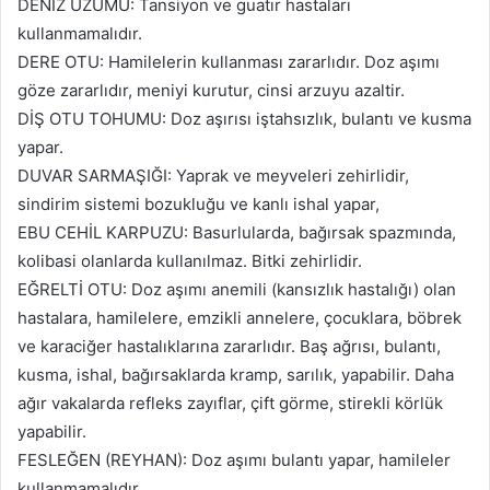
DENİZ ÜZÜMÜ: Tansiyon ve guatır hastaları
kullanmamalıdır.
DERE OTU: Hamilelerin kullanması zararlıdır. Doz aşımı
göze zararlıdır, meniyi kurutur, cinsi arzuyu azaltir.
DİŞ OTU TOHUMU: Doz aşırısı iştahsızlık, bulantı ve kusma
ya­par.
DUVAR SARMAŞIĞI: Yaprak ve meyveleri zehirlidir,
sindirim sistemi bozukluğu ve kanlı ishal yapar,
EBU CEHİL KARPUZU: Basurlularda, bağırsak spazmında,
kolibasi olanlarda kullanılmaz. Bitki zehirlidir.
EĞRELTİ OTU: Doz aşımı anemili (kansızlık hastalığı) olan
hastalara, hamilelere, emzikli annelere, çocuklara, böbrek
ve karaciğer hastalıklarına zarar­lıdır. Baş ağrısı, bulantı,
kusma, ishal, bağırsaklarda kramp, sarılık, yapabilir. Daha
ağır vakalarda refleks zayıflar, çift görme, stirekli körlük
yapabilir.
FESLEĞEN (REYHAN): Doz aşımı bulantı yapar, hamileler
kullanmamalıdır.