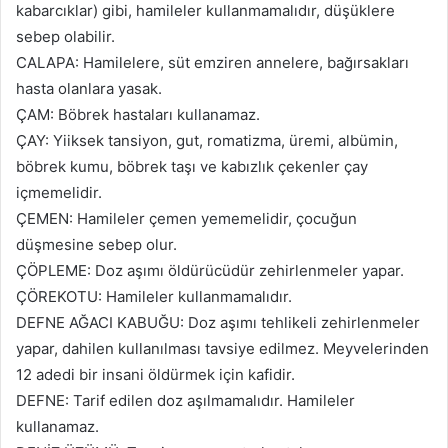
kabarcıklar) gibi, hamileler kullanmama­lıdır, düşüklere
sebep olabilir.
CALAPA: Hamilelere, süt emziren annelere, bağırsakları
hasta olanlara yasak.
ÇAM: Böbrek hastaları kullana­maz.
ÇAY: Yiiksek tansiyon, gut, romatizma, üremi, albümin,
böb­rek kumu, böbrek taşı ve kabızlık çekenler çay
içmemelidir.
ÇEMEN: Hamileler çemen yememelidir, çocuğun
düşmesine sebep olur.
ÇÖPLEME: Doz aşımı öldürücüdür zehirlenmeler yapar.
ÇÖREKOTU: Hamileler kullanmamalıdır.
DEFNE AĞACI KABUĞU: Doz aşımı tehlikeli zehirlenmeler
ya­par, dahilen kullanılması tavsiye edilmez. Meyvelerinden
12 adedi bir insani öldürmek için kafidir.
DEFNE: Tarif edilen doz aşılmamalıdır. Hamileler
kullanamaz.