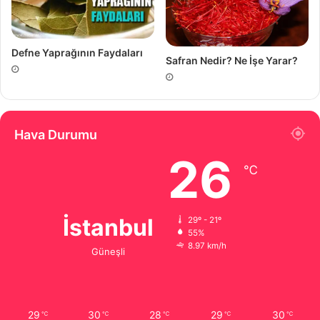
Defne Yaprağının Faydaları
Safran Nedir? Ne İşe Yarar?
Hava Durumu
26
℃
İstanbul
29º - 21º
55%
8.97 km/h
Güneşli
29
30
28
29
30
℃
℃
℃
℃
℃