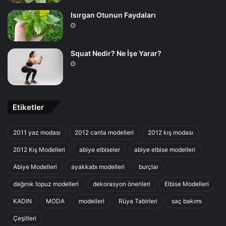
Isırgan Otunun Faydaları
Squat Nedir? Ne İşe Yarar?
Etiketler
2011 yaz modası
2012 canta modelleri
2012 kış modası
2012 Kış Modelleri
abiye elbiseler
abiye elbise modelleri
Abiye Modelleri
ayakkabı modelleri
burçlar
dağınık topuz modelleri
dekorasyon önerileri
Elbise Modelleri
KADIN
MODA
modelleri
Rüya Tabirleri
saç bakımı
Çeşitleri