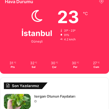
Hava Durumu
23
℃
İstanbul
31º - 23º
91%
4.2 km/h
Güneşli
31
32
30
30
27
℃
℃
℃
℃
℃
Pts
Sal
Çar
Per
Cum
Son Yazılarımız
Isırgan Otunun Faydaları