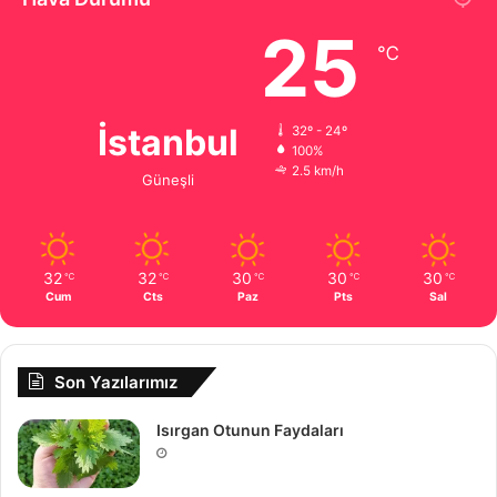
25
℃
İstanbul
32º - 24º
100%
2.5 km/h
Güneşli
32
32
30
30
30
℃
℃
℃
℃
℃
Cum
Cts
Paz
Pts
Sal
Son Yazılarımız
Isırgan Otunun Faydaları