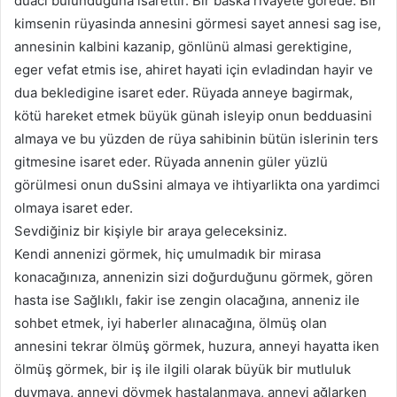
duaci bulunduguna isarettir. Bir baska rivayete görede: Bir
kimsenin rüyasinda annesini görmesi sayet annesi sag ise,
annesinin kalbini kazanip, gönlünü almasi gerektigine,
eger vefat etmis ise, ahiret hayati için evladindan hayir ve
dua bekledigine isaret eder. Rüyada anneye bagirmak,
kötü hareket etmek büyük günah isleyip onun bedduasini
almaya ve bu yüzden de rüya sahibinin bütün islerinin ters
gitmesine isaret eder. Rüyada annenin güler yüzlü
görülmesi onun duSsini almaya ve ihtiyarlikta ona yardimci
olmaya isaret eder.
Sevdiğiniz bir kişiyle bir araya geleceksiniz.
Kendi annenizi görmek, hiç umulmadık bir mirasa
konacağınıza, annenizin sizi doğurduğunu görmek, gören
hasta ise Sağlıklı, fakir ise zengin olacağına, anneniz ile
sohbet etmek, iyi haberler alınacağına, ölmüş olan
annesini tekrar ölmüş görmek, huzura, anneyi hayatta iken
ölmüş görmek, bir iş ile ilgili olarak büyük bir mutluluk
duymaya, anneyi dövmek hastalanmaya, anneyi ağlarken