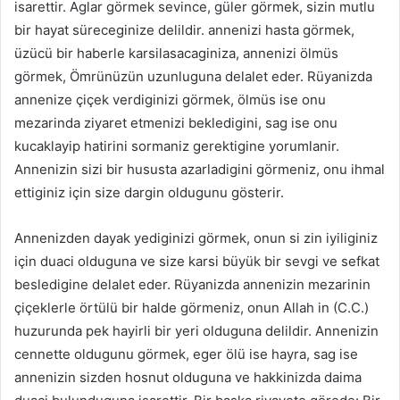
isarettir. Aglar görmek sevince, güler görmek, sizin mutlu
bir hayat süreceginize delildir. annenizi hasta görmek,
üzücü bir haberle karsilasacaginiza, annenizi ölmüs
görmek, Ömrünüzün uzunluguna delalet eder. Rüyanizda
annenize çiçek verdiginizi görmek, ölmüs ise onu
mezarinda ziyaret etmenizi bekledigini, sag ise onu
kucaklayip hatirini sormaniz gerektigine yorumlanir.
Annenizin sizi bir hususta azarladigini görmeniz, onu ihmal
ettiginiz için size dargin oldugunu gösterir.
Annenizden dayak yediginizi görmek, onun si zin iyiliginiz
için duaci olduguna ve size karsi büyük bir sevgi ve sefkat
besledigine delalet eder. Rüyanizda annenizin mezarinin
çiçeklerle örtülü bir halde görmeniz, onun Allah in (C.C.)
huzurunda pek hayirli bir yeri olduguna delildir. Annenizin
cennette oldugunu görmek, eger ölü ise hayra, sag ise
annenizin sizden hosnut olduguna ve hakkinizda daima