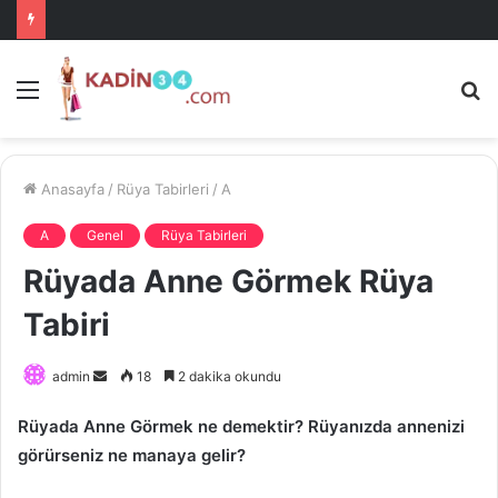
Menü
A
is
ke
ya
Anasayfa
/
Rüya Tabirleri
/
A
A
Genel
Rüya Tabirleri
Rüyada Anne Görmek Rüya
Tabiri
Bir
admin
18
2 dakika okundu
e-
Rüyada Anne Görmek ne demektir? Rüyanızda annenizi
posta
görürseniz ne manaya gelir?
göndermek