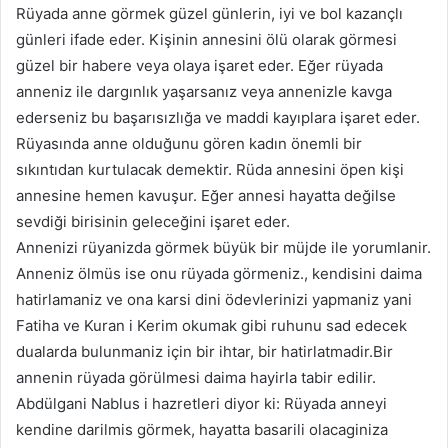
Rüyada anne görmek güzel günlerin, iyi ve bol kazançlı
günleri ifade eder. Kişinin annesini ölü olarak görmesi
güzel bir habere veya olaya işaret eder. Eğer rüyada
anneniz ile dargınlık yaşarsanız veya annenizle kavga
ederseniz bu başarısızlığa ve maddi kayıplara işaret eder.
Rüyasında anne olduğunu gören kadın önemli bir
sıkıntıdan kurtulacak demektir. Rüda annesini öpen kişi
annesine hemen kavuşur. Eğer annesi hayatta değilse
sevdiği birisinin geleceğini işaret eder.
Annenizi rüyanizda görmek büyük bir müjde ile yorumlanir.
Anneniz ölmüs ise onu rüyada görmeniz., kendisini daima
hatirlamaniz ve ona karsi dini ödevlerinizi yapmaniz yani
Fatiha ve Kuran i Kerim okumak gibi ruhunu sad edecek
dualarda bulunmaniz için bir ihtar, bir hatirlatmadir.Bir
annenin rüyada görülmesi daima hayirla tabir edilir.
Abdülgani Nablus i hazretleri diyor ki: Rüyada anneyi
kendine darilmis görmek, hayatta basarili olacaginiza