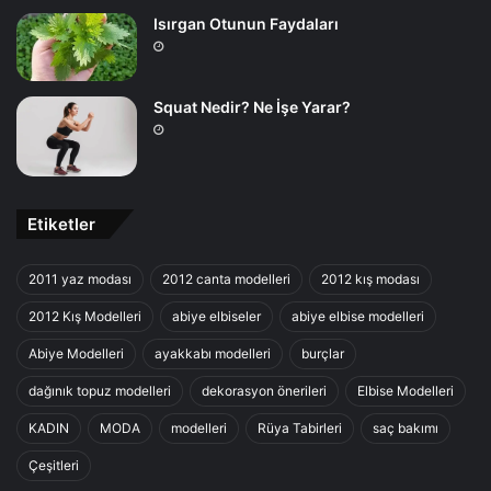
Isırgan Otunun Faydaları
Squat Nedir? Ne İşe Yarar?
Etiketler
2011 yaz modası
2012 canta modelleri
2012 kış modası
2012 Kış Modelleri
abiye elbiseler
abiye elbise modelleri
Abiye Modelleri
ayakkabı modelleri
burçlar
dağınık topuz modelleri
dekorasyon önerileri
Elbise Modelleri
KADIN
MODA
modelleri
Rüya Tabirleri
saç bakımı
Çeşitleri