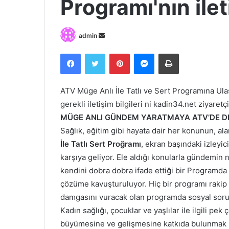
Programı'nın ileti
Bir
admin
e-
Facebook
Twitter
Pinterest
Messenger
Print
posta
göndermek
ATV Müge Anlı İle Tatlı ve Sert Programına Ul
gerekli iletişim bilgileri ni kadin34.net ziyaretç
MÜGE ANLI GÜNDEM YARATMAYA ATV’DE D
Sağlık, eğitim gibi hayata dair her konunun, al
İle Tatlı Sert Proğramı
, ekran başındaki izleyic
karşıya geliyor. Ele aldığı konularla gündemin 
kendini dobra dobra ifade ettiği bir Programda b
çözüme kavuşturuluyor. Hiç bir programı rakip 
damgasını vuracak olan programda sosyal soru
Kadın sağlığı, çocuklar ve yaşlılar ile ilgili pe
büyümesine ve gelişmesine katkıda bulunmak iste