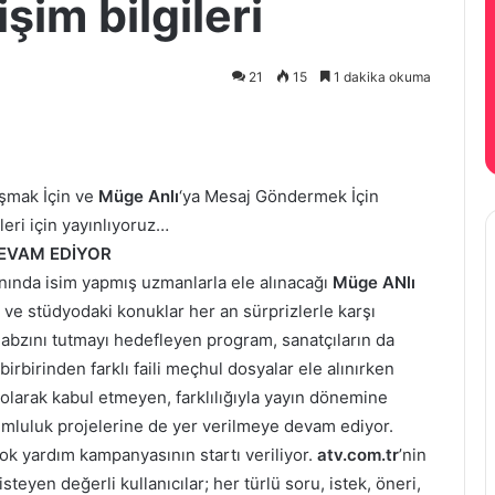
şim bilgileri
21
15
1 dakika okuma
aşmak İçin ve
Müge Anlı
‘ya Mesaj Göndermek İçin
ileri için yayınlıyoruz…
EVAM EDİYOR
anında isim yapmış uzmanlarla ele alınacağı
Müge ANlı
i ve stüdyodaki konuklar her an sürprizlerle karşı
nabzını tutmayı hedefleyen program, sanatçıların da
irbirinden farklı faili meçhul dosyalar ele alınırken
olarak kabul etmeyen, farklılığıyla yayın dönemine
mluluk projelerine de yer verilmeye devam ediyor.
k çok yardım kampanyasının startı veriliyor.
atv.com.tr
’nin
yen değerli kullanıcılar; her türlü soru, istek, öneri,