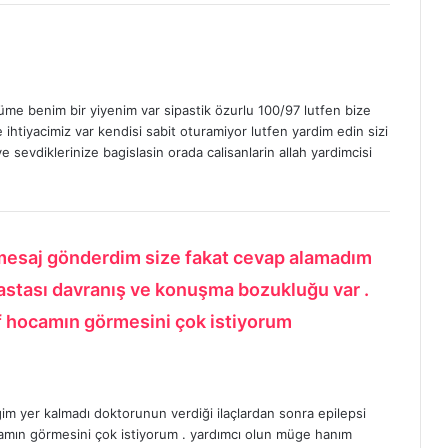
e benim bir yiyenim var sipastik özurlu 100/97 lutfen bize
 ihtiyacimiz var kendisi sabit oturamiyor lutfen yardim edin sizi
 sevdiklerinize bagislasin orada calisanlarin allah yardimcisi
esaj gönderdim size fakat cevap alamadım
hastası davranış ve konuşma bozukluğu var .
if hocamın görmesini çok istiyorum
m yer kalmadı doktorunun verdiği ilaçlardan sonra epilepsi
amın görmesini çok istiyorum . yardımcı olun müge hanım