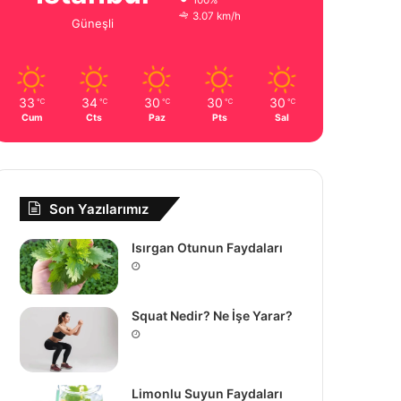
100%
3.07 km/h
Güneşli
33
34
30
30
30
℃
℃
℃
℃
℃
Cum
Cts
Paz
Pts
Sal
Son Yazılarımız
Isırgan Otunun Faydaları
Squat Nedir? Ne İşe Yarar?
Limonlu Suyun Faydaları