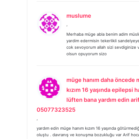
:
d
muslume
e
,
d
Merhaba müge abla benim adim müslüm
i
yardim edermisin tekerlikli sandelyeye
k
cok sevoyorum allah sizi sevdiginize ve
i
olsun opuyorum sizo
:
müge hanım daha öncede m
kızım 16 yaşında epilepsi 
lüften bana yardım edin ar
d
05077323525
e
,
d
yardım edin müge hanım kızım 16 yaşında götürmediği
i
oluştu . davranış ve konuşma bozukluğu var Arif hoc
k