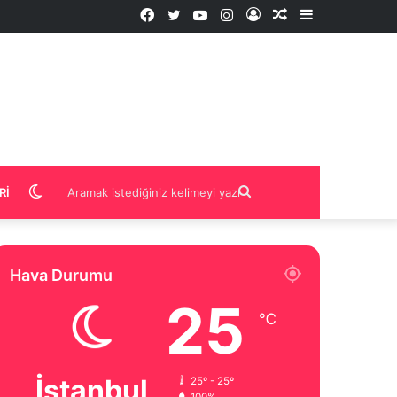
Facebook
Twitter
YouTube
Instagram
Kayıt
Rastgele
Kenar
Ol
İçerik
Bölmesi
Dış
Aramak
RI
görünümü
istediğiniz
Hava Durumu
değiştir
kelimeyi
25
℃
yazın
İstanbul
25º - 25º