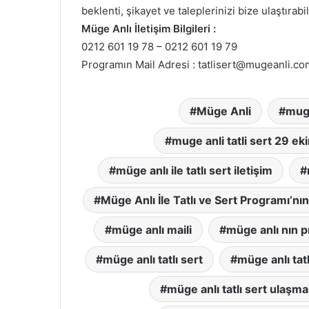
beklenti, şikayet ve taleplerinizi bize ulaştırabil
Müge Anlı İletişim Bilgileri :
0212 601 19 78 – 0212 601 19 79
Programın Mail Adresi : tatlisert@mugeanli.co
Müge Anli
muge
muge anli tatli sert 29 eki
müge anlı ile tatlı sert iletişim
Müge Anlı İle Tatlı ve Sert Programı’nın i
müge anlı maili
müge anlı nın p
müge anlı tatlı sert
müge anlı tatl
müge anlı tatlı sert ulaşm