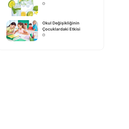
Okul Değişikliğinin
Çocuklardaki Etkisi