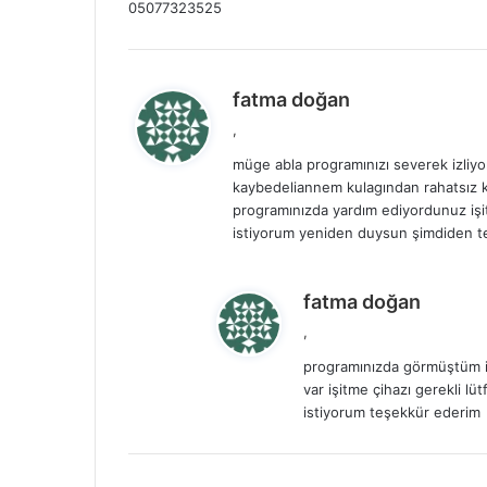
05077323525
i
:
d
fatma doğan
e
,
d
müge abla programınızı severek izliyo
i
kaybedeliannem kulagından rahatsız k
k
programınızda yardım ediyordunuz işi
i
istiyorum yeniden duysun şimdiden t
:
d
fatma doğan
e
,
d
programınızda görmüştüm iş
i
var işitme çihazı gerekli 
k
istiyorum teşekkür ederim
i
: