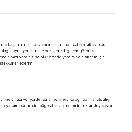
rum başarılarınızın devamını dilerim ben babamı altıay oldu
ulagı duymuyor işitme cihazı gerekli geçen gördüm
tme cihazı verdiniz ne olur bizede yardım edin annem için
eşekkürler ederim
itme cihazı veriyordunuz anneminde kulagından rahatsızlıgı
lütfen yardım edermisin müge ablacım annemin tekrar duymasını