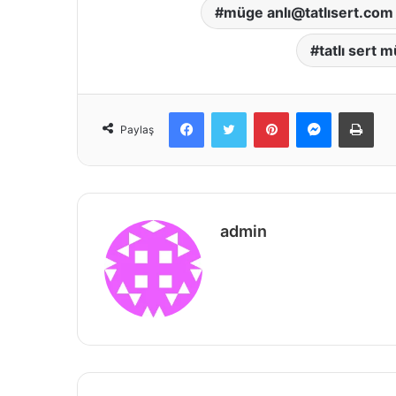
müge anlı@tatlısert.com 
tatlı sert m
Facebook
Twitter
Pinterest
Messenger
Prin
Paylaş
admin