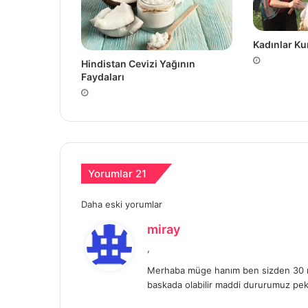
Kadınlar Ku
Hindistan Cevizi Yağının
Faydaları
Yorumlar 21
Yorum
Daha eski yorumlar
d
miray
gezinmesi
e
,
d
Merhaba müge hanım ben sizden 30 mar
i
baskada olabilir maddi dururumuz pek
k
i