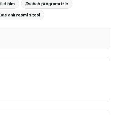
iletişim
sabah programı izle
üge anlı resmi sitesi
t