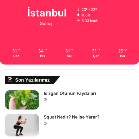
İstanbul
23º - 22º
100%
5.33 km/h
Güneşli
31
34
31
31
29
℃
℃
℃
℃
℃
Paz
Pts
Sal
Çar
Per
Son Yazılarımız
Isırgan Otunun Faydaları
Squat Nedir? Ne İşe Yarar?