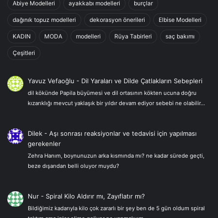
Abiye Modelleri
ayakkabı modelleri
burçlar
dağınık topuz modelleri
dekorasyon önerileri
Elbise Modelleri
KADIN
MODA
modelleri
Rüya Tabirleri
saç bakımı
Çeşitleri
Yavuz Vefaoğlu
-
Dil Yaraları ve Dilde Çatlakların Sebepleri
dil kökünde Papila büyümesi ve dil ortasının kökten ucuna doğru
kızarıklığı mevcut yaklaşık bir yıldır devam ediyor sebebi ne olabilir…
Dilek
-
Aşı sonrası reaksiyonlar ve tedavisi için yapılması
gerekenler
Zehra Hanım, boynunuzun arka kısmında mı? ne kadar sürede geçti,
beze dışarıdan belli oluyor muydu?
Nur
-
Spiral Kilo Aldırır mı, Zayıflatır mı?
Bildiğimiz kadarıyla kilo çok zararlı bir şey ben de 5 gün oldum spiral