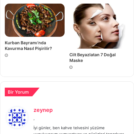
Kurban Bayramı’nda
Kavurma Nasıl Pişirilir?
Cilt Beyazlatan 7 Doğal
Maske
Bir Yorum
d
zeynep
e
,
d
İyi günler, ben kahve telvesini yüzüme
i