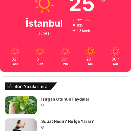
25
İstanbul
32º - 25º
63%
1.3 km/h
Güneşli
32
31
30
29
30
℃
℃
℃
℃
℃
Cts
Paz
Pts
Sal
Çar
Son Yazılarımız
Isırgan Otunun Faydaları
Squat Nedir? Ne İşe Yarar?