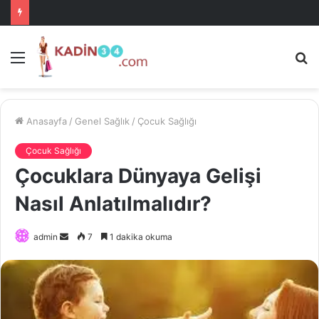
Menü
A
is
ke
ya
Anasayfa
/
Genel Sağlık
/
Çocuk Sağlığı
Çocuk Sağlığı
Çocuklara Dünyaya Gelişi
Nasıl Anlatılmalıdır?
Bir
admin
7
1 dakika okuma
e-
posta
göndermek