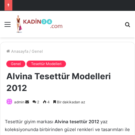
Menü
A
is
ke
ya
Anasayfa
/
Genel
Genel
Tesettür Modelleri
Alvina Tesettür Modelleri
2012
Bir
admin
2
4
Bir dakikadan az
e-
posta
Tesettür giyim markası
Alvina tesettür 2012
yaz
göndermek
koleksiyonunda birbirinden güzel renkleri ve tasarımları ile