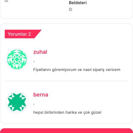
Beldeleri
Yorumlar 2
d
zuhal
e
,
d
Fiyatlarını göremiyorum ve nasıl sipariş vericem
i
k
i
:
d
berna
e
,
d
hepsi birbirinden harika ve çok güzel
i
k
i