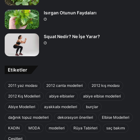
Isırgan Otunun Faydaları
Squat Nedir? Ne İşe Yarar?
Etiketler
2011 yaz modası
2012 canta modelleri
2012 kış modası
2012 Kış Modelleri
abiye elbiseler
abiye elbise modelleri
Abiye Modelleri
ayakkabı modelleri
burçlar
dağınık topuz modelleri
dekorasyon önerileri
Elbise Modelleri
KADIN
MODA
modelleri
Rüya Tabirleri
saç bakımı
Çeşitleri