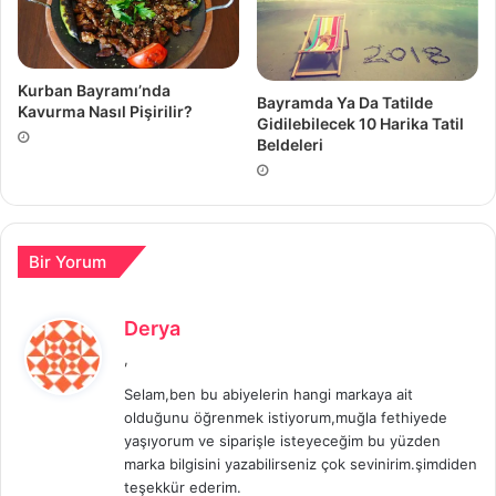
Kurban Bayramı’nda
Bayramda Ya Da Tatilde
Kavurma Nasıl Pişirilir?
Gidilebilecek 10 Harika Tatil
Beldeleri
Bir Yorum
d
Derya
e
,
d
Selam,ben bu abiyelerin hangi markaya ait
i
olduğunu öğrenmek istiyorum,muğla fethiyede
k
yaşıyorum ve siparişle isteyeceğim bu yüzden
i
marka bilgisini yazabilirseniz çok sevinirim.şimdiden
:
teşekkür ederim.