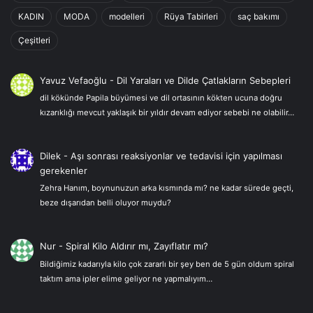
KADIN
MODA
modelleri
Rüya Tabirleri
saç bakımı
Çeşitleri
Yavuz Vefaoğlu
-
Dil Yaraları ve Dilde Çatlakların Sebepleri
dil kökünde Papila büyümesi ve dil ortasının kökten ucuna doğru
kızarıklığı mevcut yaklaşık bir yıldır devam ediyor sebebi ne olabilir…
Dilek
-
Aşı sonrası reaksiyonlar ve tedavisi için yapılması
gerekenler
Zehra Hanım, boynunuzun arka kısmında mı? ne kadar sürede geçti,
beze dışarıdan belli oluyor muydu?
Nur
-
Spiral Kilo Aldırır mı, Zayıflatır mı?
Bildiğimiz kadarıyla kilo çok zararlı bir şey ben de 5 gün oldum spiral
taktım ama ipler elime geliyor ne yapmalıyım…