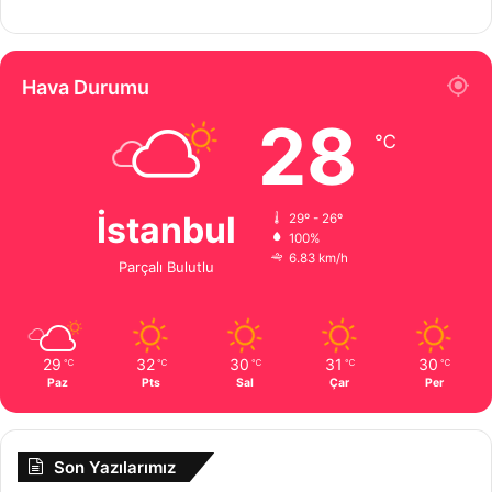
Hava Durumu
28
℃
İstanbul
29º - 26º
100%
6.83 km/h
Parçalı Bulutlu
29
32
30
31
30
℃
℃
℃
℃
℃
Paz
Pts
Sal
Çar
Per
Son Yazılarımız