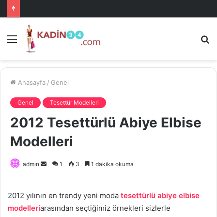
Menü
A
is
ke
ya
Anasayfa
/
Genel
Genel
Tesettür Modelleri
2012 Tesettürlü Abiye Elbise
Modelleri
Bir
admin
1
3
1 dakika okuma
e-
posta
2012 yılının en trendy yeni moda
tesettürlü abiye elbise
göndermek
modelleri
arasından seçtiğimiz örnekleri sizlerle