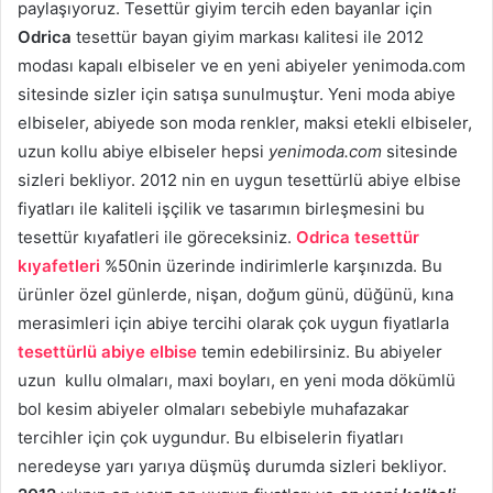
paylaşıyoruz. Tesettür giyim tercih eden bayanlar için
Odrica
tesettür bayan giyim markası kalitesi ile 2012
modası kapalı elbiseler ve en yeni abiyeler yenimoda.com
sitesinde sizler için satışa sunulmuştur. Yeni moda abiye
elbiseler, abiyede son moda renkler, maksi etekli elbiseler,
uzun kollu abiye elbiseler hepsi
yenimoda.com
sitesinde
sizleri bekliyor. 2012 nin en uygun tesettürlü abiye elbise
fiyatları ile kaliteli işçilik ve tasarımın birleşmesini bu
tesettür kıyafatleri ile göreceksiniz.
Odrica tesettür
kıyafetleri
%50nin üzerinde indirimlerle karşınızda. Bu
ürünler özel günlerde, nişan, doğum günü, düğünü, kına
merasimleri için abiye tercihi olarak çok uygun fiyatlarla
tesettürlü abiye elbise
temin edebilirsiniz. Bu abiyeler
uzun kullu olmaları, maxi boyları, en yeni moda dökümlü
bol kesim abiyeler olmaları sebebiyle muhafazakar
tercihler için çok uygundur. Bu elbiselerin fiyatları
neredeyse yarı yarıya düşmüş durumda sizleri bekliyor.