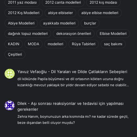
2011 yaz modası
2012 canta modelleri
2012 kış modası
2012 Kış Modelleri
abiye elbiseler
abiye elbise modelleri
Abiye Modelleri
ayakkabı modelleri
burçlar
dağınık topuz modelleri
dekorasyon önerileri
Elbise Modelleri
KADIN
MODA
modelleri
Rüya Tabirleri
saç bakımı
Çeşitleri
Yavuz Vefaoğlu
-
Dil Yaraları ve Dilde Çatlakların Sebepleri
dil kökünde Papila büyümesi ve dil ortasının kökten ucuna doğru
kızarıklığı mevcut yaklaşık bir yıldır devam ediyor sebebi ne olabilir…
Dilek
-
Aşı sonrası reaksiyonlar ve tedavisi için yapılması
gerekenler
Zehra Hanım, boynunuzun arka kısmında mı? ne kadar sürede geçti,
beze dışarıdan belli oluyor muydu?