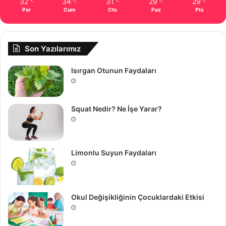
32
34
31
29
29
℃
℃
℃
℃
℃
Per
Cum
Cts
Paz
Pts
Son Yazılarımız
Isırgan Otunun Faydaları
Squat Nedir? Ne İşe Yarar?
Limonlu Suyun Faydaları
Okul Değişikliğinin Çocuklardaki Etkisi