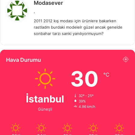
d
Modasever
e
,
d
2011 2012 kış modası için ürünlere bakarken
i
rastladm burdaki modelelr güzel ancak genelde
k
sonbahar tarzı sanki yanılıyormuyum?
i
:
Hava Durumu
30
℃
İstanbul
32º - 25º
39%
4.86 km/h
Güneşli