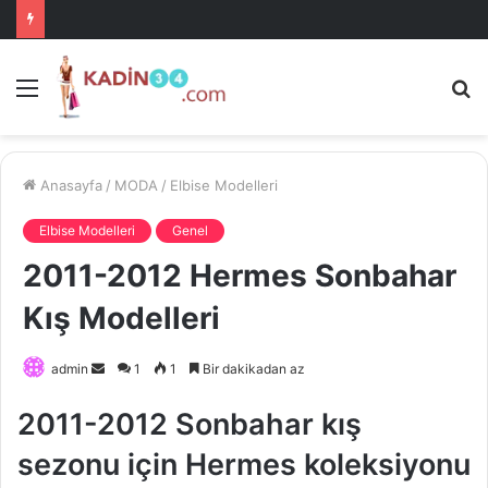
Menü
A
is
ke
ya
Anasayfa
/
MODA
/
Elbise Modelleri
Elbise Modelleri
Genel
2011-2012 Hermes Sonbahar
Kış Modelleri
Bir
admin
1
1
Bir dakikadan az
e-
2011-2012 Sonbahar kış
posta
göndermek
sezonu için Hermes koleksiyonu