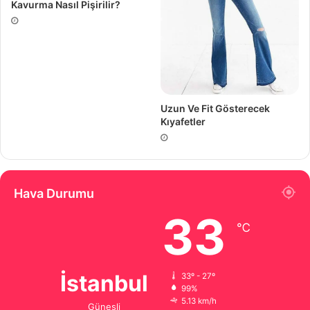
Kavurma Nasıl Pişirilir?
Uzun Ve Fit Gösterecek
Kıyafetler
Hava Durumu
33
℃
İstanbul
33º - 27º
99%
5.13 km/h
Güneşli