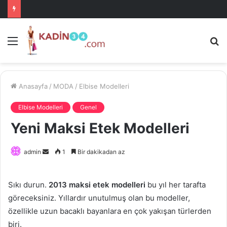
Menü
A
is
ke
ya
Anasayfa
/
MODA
/
Elbise Modelleri
Elbise Modelleri
Genel
Yeni Maksi Etek Modelleri
Bir
admin
1
Bir dakikadan az
e-
posta
Sıkı durun.
2013 maksi etek modelleri
bu yıl her tarafta
göndermek
göreceksiniz. Yıllardır unutulmuş olan bu modeller,
özellikle uzun bacaklı bayanlara en çok yakışan türlerden
biri.