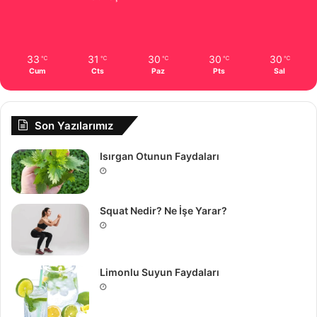
33
31
30
30
30
℃
℃
℃
℃
℃
Cum
Cts
Paz
Pts
Sal
Son Yazılarımız
Isırgan Otunun Faydaları
Squat Nedir? Ne İşe Yarar?
Limonlu Suyun Faydaları