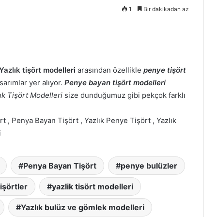
1
Bir dakikadan az
Yazlık tişört modelleri
arasından özellikle
penye tişört
asarımlar yer alıyor.
Penye bayan tişört modelleri
ık Tişört Modelleri
size dunduğumuz gibi pekçok farklı
t , Penya Bayan Tişört , Yazlık Penye Tişört , Yazlık
i
Penya Bayan Tişört
penye bulüzler
işörtler
yazlik tisört modelleri
Yazlık bulüz ve gömlek modelleri