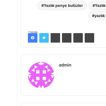
Yazlık penye bulüzler
Yazlık
yazlık
Paylaş
Facebook
Twitter
Pinterest
Messenger
Messenger
Print
admin