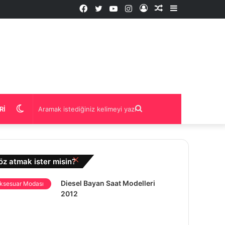
Facebook
Twitter
YouTube
Instagram
Kayıt
Rastgele
Kenar
Ol
İçerik
Bölmesi
Dış
Aramak
RI
görünümü
istediğiniz
Kapalı
öz atmak ister misin?
değiştir
kelimeyi
Diesel Bayan Saat Modelleri
ksesuar Modası
2012
yazın