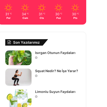
31
34
31
30
30
℃
℃
℃
℃
℃
Per
Cum
Cts
Paz
Pts
Son Yazılarımız
Isırgan Otunun Faydaları
Squat Nedir? Ne İşe Yarar?
Limonlu Suyun Faydaları