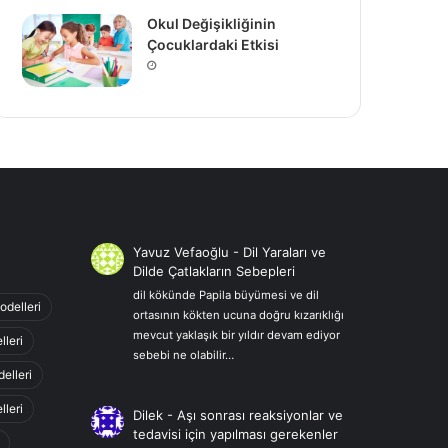
Okul Değişikliğinin
Çocuklardaki Etkisi
Yavuz Vefaoğlu
-
Dil Yaraları ve
Dilde Çatlakların Sebepleri
dil kökünde Papila büyümesi ve dil
odelleri
ortasının kökten ucuna doğru kızarıklığı
mevcut yaklaşık bir yıldır devam ediyor
lleri
sebebi ne olabilir…
elleri
leri
Dilek
-
Aşı sonrası reaksiyonlar ve
tedavisi için yapılması gerekenler