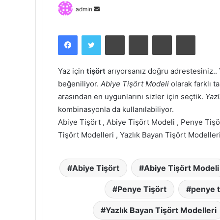
Bir
admin
e-
posta
Facebook
Twitter
Pinterest
Messenger
Messenger
Print
göndermek
Yaz için
tişört
arıyorsanız doğru adrestesiniz..
beğeniliyor.
Abiye Tişört Modeli
olarak farklı t
arasından en uygunlarını sizler için seçtik.
Yazl
kombinasyonla da kullanılabiliyor.
Abiye Tişört , Abiye Tişört Modeli , Penye Tişör
Tişört Modelleri , Yazlık Bayan Tişört Modeller
Abiye Tişört
Abiye Tişört Modeli
Penye Tişört
penye t
Yazlık Bayan Tişört Modelleri