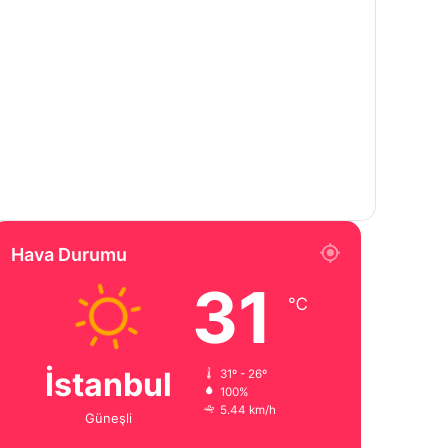
Hava Durumu
31
℃
İstanbul
31º - 26º
100%
5.44 km/h
Güneşli