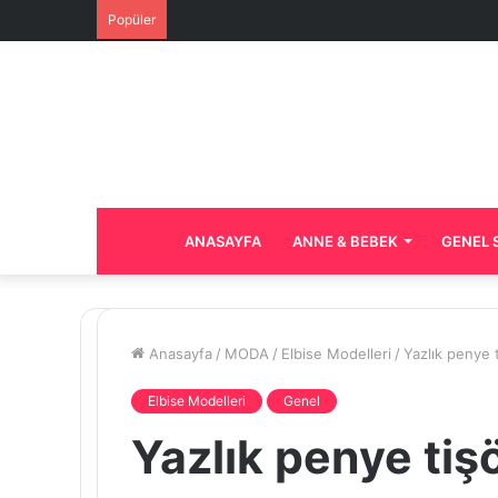
Popüler
ANASAYFA
ANNE & BEBEK
GENEL 
Anasayfa
/
MODA
/
Elbise Modelleri
/
Yazlık penye t
Elbise Modelleri
Genel
Yazlık penye tiş