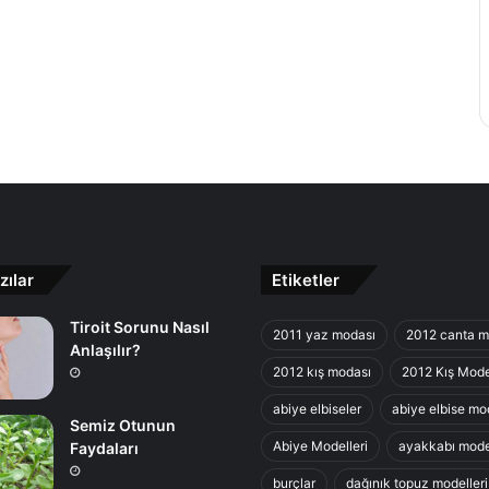
zılar
Etiketler
Tiroit Sorunu Nasıl
2011 yaz modası
2012 canta m
Anlaşılır?
2012 kış modası
2012 Kış Mode
abiye elbiseler
abiye elbise mod
Semiz Otunun
Abiye Modelleri
ayakkabı model
Faydaları
burçlar
dağınık topuz modelleri