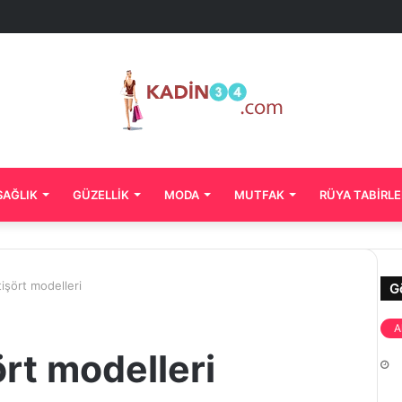
SAĞLIK
GÜZELLIK
MODA
MUTFAK
RÜYA TABIRLE
işört modelleri
G
A
ört modelleri