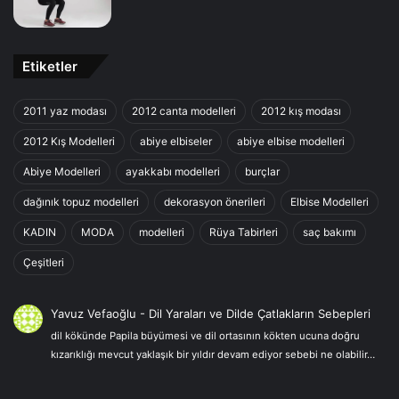
Etiketler
2011 yaz modası
2012 canta modelleri
2012 kış modası
2012 Kış Modelleri
abiye elbiseler
abiye elbise modelleri
Abiye Modelleri
ayakkabı modelleri
burçlar
dağınık topuz modelleri
dekorasyon önerileri
Elbise Modelleri
KADIN
MODA
modelleri
Rüya Tabirleri
saç bakımı
Çeşitleri
Yavuz Vefaoğlu
-
Dil Yaraları ve Dilde Çatlakların Sebepleri
dil kökünde Papila büyümesi ve dil ortasının kökten ucuna doğru
kızarıklığı mevcut yaklaşık bir yıldır devam ediyor sebebi ne olabilir…