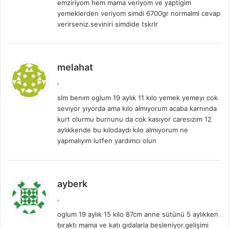
emziriyom hem mama veriyom ve yaptigim
k
yemeklerden veriyom simdi 6700gr normalmi cevap
i
verirseniz.seviniri simdide tskrlr
:
d
melahat
e
,
d
slm benım oglum 19 aylık 11 kılo yemek yemeyı cok
i
sevıyor yıyorda ama kılo almıyorum acaba karnında
k
kurt olurmu burnunu da cok kasıyor caresızım 12
i
aylıkkende bu kılodaydı kılo almıyorum ne
:
yapmalıyım lutfen yardımcı olun
d
ayberk
e
,
d
oglum 19 aylık 15 kilo 87cm anne sütünü 5 aylıkken
i
bıraktı mama ve katı gıdalarla besleniyor.gelişimi
k