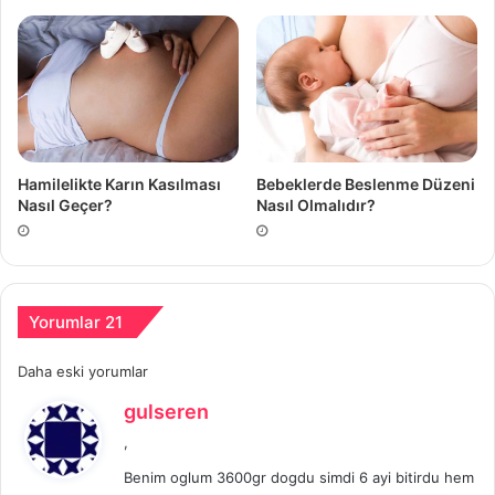
Hamilelikte Karın Kasılması
Bebeklerde Beslenme Düzeni
Nasıl Geçer?
Nasıl Olmalıdır?
Yorumlar 21
Yorum
Daha eski yorumlar
d
gulseren
gezinmesi
e
,
d
Benim oglum 3600gr dogdu simdi 6 ayi bitirdu hem
i