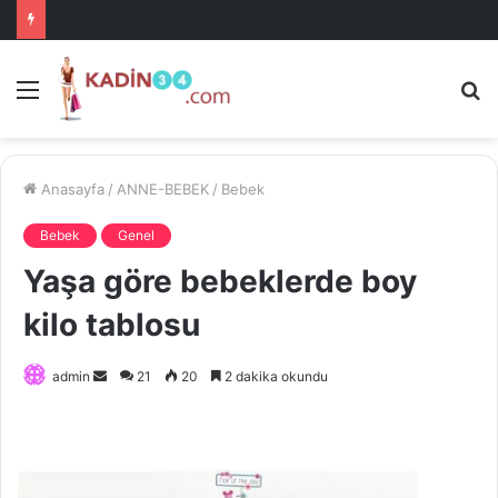
Menü
A
is
ke
ya
Anasayfa
/
ANNE-BEBEK
/
Bebek
Bebek
Genel
Yaşa göre bebeklerde boy
kilo tablosu
Bir
admin
21
20
2 dakika okundu
e-
posta
göndermek