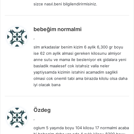
sizce nasıl.beni bilgilendirirmisiniz.
i
:
d
bebeğim normalmi
e
,
d
slm arkadaslar benim kizim 6 aylik 6,300 gr boyu
i
ise 62 cm aylik almasi gereken kilosunu almiyor
k
anne sutu ve mama ile besleniyor ek gidalara yeni
i
basladik maalesef cok istahsiz valla neler
:
yaptiysamda kizimin istahini acamadim saglikli
olmasi cok onemli tabi ama birazda kilolu olsa daha
iyi olacak bana
d
Özdeg
e
,
d
oglum 5 yaşında boyu 104 kilosu 17 normalmi acaba
i