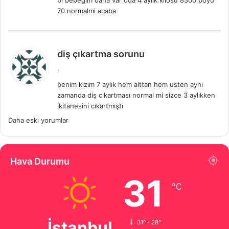
bi bebegim daha var oda 4 aylık kilosu 8300 boyu
k
70 normalmi acaba
i
:
d
diş çıkartma sorunu
e
,
d
benim kızım 7 aylık hem alttan hem usten aynı
i
zamanda diş cıkartması normal mi sizce 3 aylıkken
k
ikitanesini cıkartmıştı
i
Yorum
Daha eski yorumlar
:
gezinmesi
Hava Durumu
31
℃
İstanbul
31º - 28º