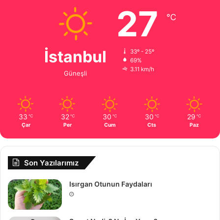
27
℃
İstanbul
33º - 25º
69%
3.11 km/h
Güneşli
33
32
30
30
29
℃
℃
℃
℃
℃
Çar
Per
Cum
Cts
Paz
Son Yazılarımız
Isırgan Otunun Faydaları