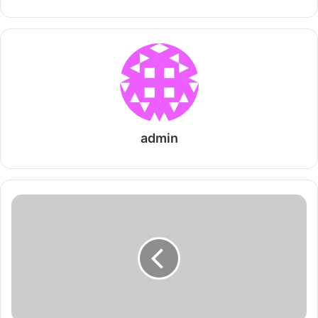
admin