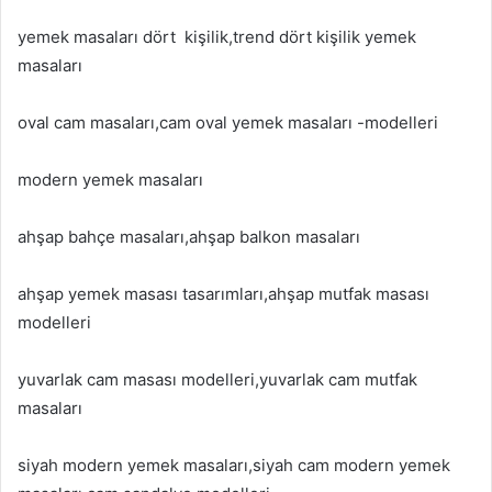
yemek masaları dört kişilik,trend dört kişilik yemek
masaları
oval cam masaları,cam oval yemek masaları -modelleri
modern yemek masaları
ahşap bahçe masaları,ahşap balkon masaları
ahşap yemek masası tasarımları,ahşap mutfak masası
modelleri
yuvarlak cam masası modelleri,yuvarlak cam mutfak
masaları
siyah modern yemek masaları,siyah cam modern yemek