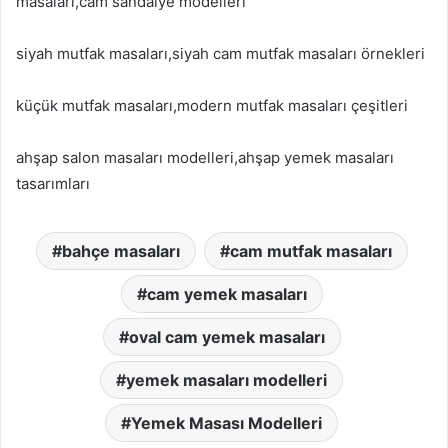
masaları,cam sandalye modelleri
siyah mutfak masaları,siyah cam mutfak masaları örnekleri
küçük mutfak masaları,modern mutfak masaları çeşitleri
ahşap salon masaları modelleri,ahşap yemek masaları
tasarımları
bahçe masaları
cam mutfak masaları
cam yemek masaları
oval cam yemek masaları
yemek masaları modelleri
Yemek Masası Modelleri