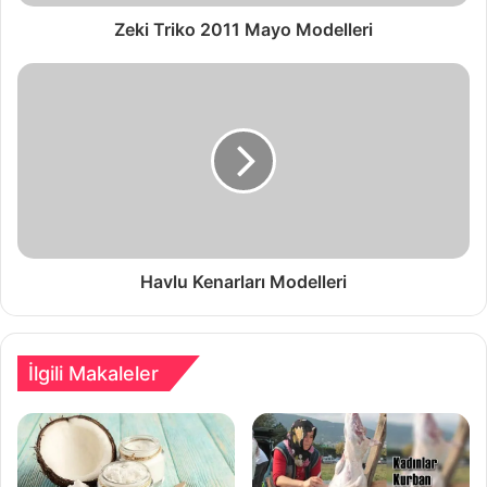
Zeki Triko 2011 Mayo Modelleri
Havlu Kenarları Modelleri
İlgili Makaleler