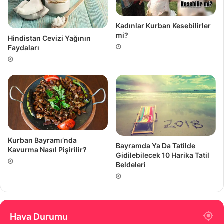
Kadınlar Kurban Kesebilirler
mi?
Hindistan Cevizi Yağının
Faydaları
Kurban Bayramı’nda
Bayramda Ya Da Tatilde
Kavurma Nasıl Pişirilir?
Gidilebilecek 10 Harika Tatil
Beldeleri
Hava Durumu