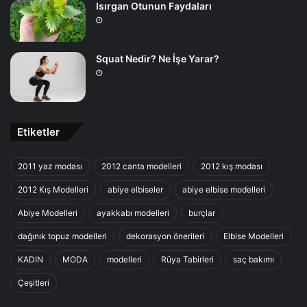
Isırgan Otunun Faydaları
Squat Nedir? Ne İşe Yarar?
Etiketler
2011 yaz modası
2012 canta modelleri
2012 kış modası
2012 Kış Modelleri
abiye elbiseler
abiye elbise modelleri
Abiye Modelleri
ayakkabı modelleri
burçlar
dağınık topuz modelleri
dekorasyon önerileri
Elbise Modelleri
KADIN
MODA
modelleri
Rüya Tabirleri
saç bakımı
Çeşitleri