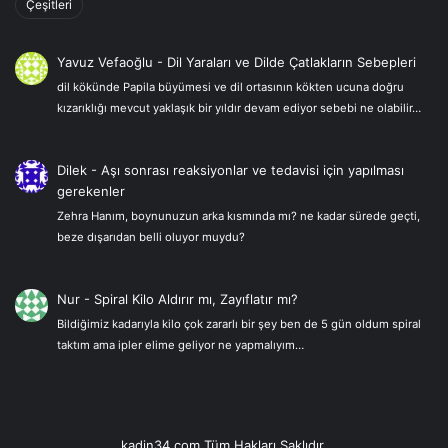
Çeşitleri
Yavuz Vefaoğlu
-
Dil Yaraları ve Dilde Çatlakların Sebepleri
dil kökünde Papila büyümesi ve dil ortasının kökten ucuna doğru
kızarıklığı mevcut yaklaşık bir yıldır devam ediyor sebebi ne olabilir…
Dilek
-
Aşı sonrası reaksiyonlar ve tedavisi için yapılması
gerekenler
Zehra Hanım, boynunuzun arka kısmında mı? ne kadar sürede geçti,
beze dışarıdan belli oluyor muydu?
Nur
-
Spiral Kilo Aldırır mı, Zayıflatır mı?
Bildiğimiz kadarıyla kilo çok zararlı bir şey ben de 5 gün oldum spiral
taktım ama ipler elime geliyor ne yapmalıyım…
kadin34.com Tüm Hakları Saklıdır.