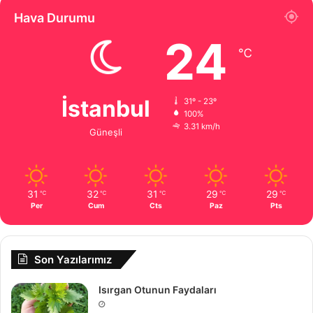
Hava Durumu
24
℃
İstanbul
31º - 23º
100%
3.31 km/h
Güneşli
31
32
31
29
29
℃
℃
℃
℃
℃
Per
Cum
Cts
Paz
Pts
Son Yazılarımız
Isırgan Otunun Faydaları