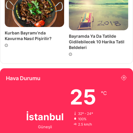
Kurban Bayramı’nda
Bayramda Ya Da Tatilde
Kavurma Nasıl Pişirilir?
Gidilebilecek 10 Harika Tatil
Beldeleri
Hava Durumu
25
℃
İstanbul
32º - 24º
100%
2.5 km/h
Güneşli