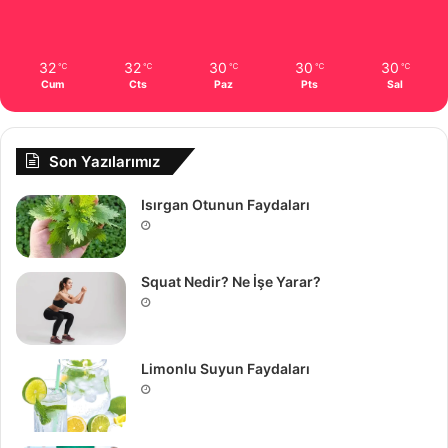
32
32
30
30
30
℃
℃
℃
℃
℃
Cum
Cts
Paz
Pts
Sal
Son Yazılarımız
Isırgan Otunun Faydaları
Squat Nedir? Ne İşe Yarar?
Limonlu Suyun Faydaları