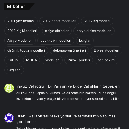
Etiketler
2011 yaz modası
2012 canta modelleri
2012 kış modası
2012 Kış Modelleri
abiye elbiseler
abiye elbise modelleri
Abiye Modelleri
ayakkabı modelleri
burçlar
dağınık topuz modelleri
dekorasyon önerileri
Elbise Modelleri
KADIN
MODA
modelleri
Rüya Tabirleri
saç bakımı
Çeşitleri
Yavuz Vefaoğlu
-
Dil Yaraları ve Dilde Çatlakların Sebepleri
dil kökünde Papila büyümesi ve dil ortasının kökten ucuna doğru
kızarıklığı mevcut yaklaşık bir yıldır devam ediyor sebebi ne olabilir…
Dilek
-
Aşı sonrası reaksiyonlar ve tedavisi için yapılması
gerekenler
Zehra Hanım, boynunuzun arka kısmında mı? ne kadar sürede geçti,