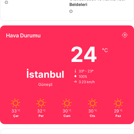
Beldeleri
Hava Durumu
24
℃
İstanbul
33º - 23º
100%
3.23 km/h
Güneşli
33
32
30
30
29
℃
℃
℃
℃
℃
Çar
Per
Cum
Cts
Paz