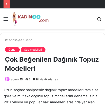
Menü
A
is
ke
ya
Anasayfa
/
Genel
Genel
Saç modelleri
Çok Beğenilen Dağınık Topuz
Modelleri
Bir
admin
2
Bir dakikadan az
e-
Uzun saçlara sahipseniz dağınık topuz modelleri tam size
posta
göre ve mutlaka dağınık topuz modellerini denemelisiniz..
göndermek
2011 yılında en popüler
saç modelleri
arasında yer alan