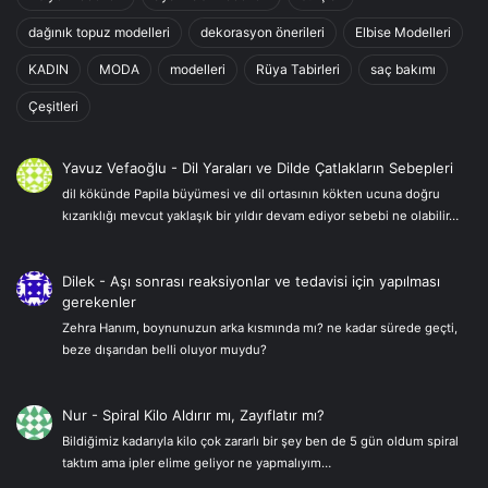
dağınık topuz modelleri
dekorasyon önerileri
Elbise Modelleri
KADIN
MODA
modelleri
Rüya Tabirleri
saç bakımı
Çeşitleri
Yavuz Vefaoğlu
-
Dil Yaraları ve Dilde Çatlakların Sebepleri
dil kökünde Papila büyümesi ve dil ortasının kökten ucuna doğru
kızarıklığı mevcut yaklaşık bir yıldır devam ediyor sebebi ne olabilir…
Dilek
-
Aşı sonrası reaksiyonlar ve tedavisi için yapılması
gerekenler
Zehra Hanım, boynunuzun arka kısmında mı? ne kadar sürede geçti,
beze dışarıdan belli oluyor muydu?
Nur
-
Spiral Kilo Aldırır mı, Zayıflatır mı?
Bildiğimiz kadarıyla kilo çok zararlı bir şey ben de 5 gün oldum spiral
taktım ama ipler elime geliyor ne yapmalıyım…