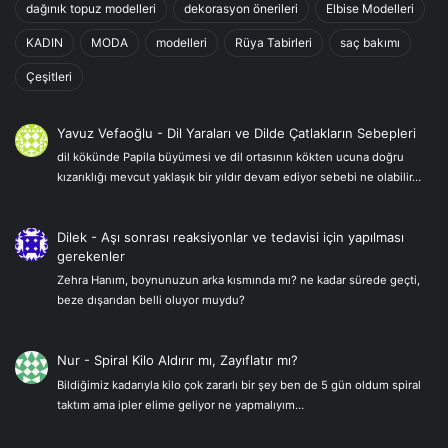
dağınık topuz modelleri
dekorasyon önerileri
Elbise Modelleri
KADIN
MODA
modelleri
Rüya Tabirleri
saç bakımı
Çeşitleri
Yavuz Vefaoğlu
-
Dil Yaraları ve Dilde Çatlakların Sebepleri
dil kökünde Papila büyümesi ve dil ortasının kökten ucuna doğru
kızarıklığı mevcut yaklaşık bir yıldır devam ediyor sebebi ne olabilir…
Dilek
-
Aşı sonrası reaksiyonlar ve tedavisi için yapılması
gerekenler
Zehra Hanım, boynunuzun arka kısmında mı? ne kadar sürede geçti,
beze dışarıdan belli oluyor muydu?
Nur
-
Spiral Kilo Aldırır mı, Zayıflatır mı?
Bildiğimiz kadarıyla kilo çok zararlı bir şey ben de 5 gün oldum spiral
taktım ama ipler elime geliyor ne yapmalıyım…