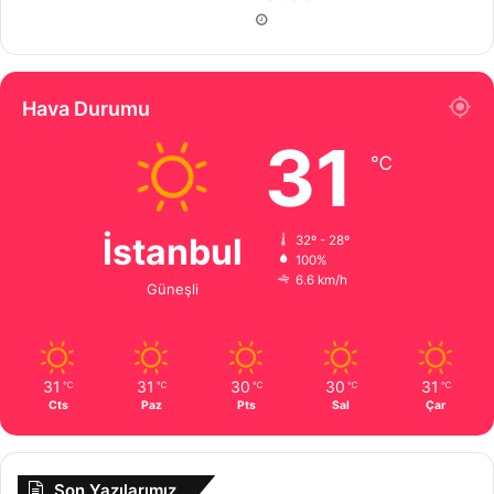
Hava Durumu
31
℃
İstanbul
32º - 28º
100%
6.6 km/h
Güneşli
31
31
30
30
31
℃
℃
℃
℃
℃
Cts
Paz
Pts
Sal
Çar
Son Yazılarımız