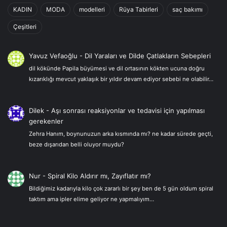
KADIN
MODA
modelleri
Rüya Tabirleri
saç bakımı
Çeşitleri
Yavuz Vefaoğlu
-
Dil Yaraları ve Dilde Çatlakların Sebepleri
dil kökünde Papila büyümesi ve dil ortasının kökten ucuna doğru
kızarıklığı mevcut yaklaşık bir yıldır devam ediyor sebebi ne olabilir…
Dilek
-
Aşı sonrası reaksiyonlar ve tedavisi için yapılması
gerekenler
Zehra Hanım, boynunuzun arka kısmında mı? ne kadar sürede geçti,
beze dışarıdan belli oluyor muydu?
Nur
-
Spiral Kilo Aldırır mı, Zayıflatır mı?
Bildiğimiz kadarıyla kilo çok zararlı bir şey ben de 5 gün oldum spiral
taktım ama ipler elime geliyor ne yapmalıyım…