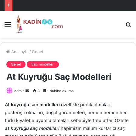
Menü
A
is
ke
ya
Anasayfa
/
Genel
Genel
Saç modelleri
At Kuyruğu Saç Modelleri
Bir
admin
3
1 dakika okuma
e-
At kuyruğu saç modelleri
özellikle pratik olmaları,
posta
gösterişli olmaları, doğal görünmeleri, hemen hemen her
göndermek
türlü kıyafetle uyumlu olmaları sebebiyle tutulurlar. Özetle
at kuyruğu saç modelleri
hepimizin malum kurtarıcı
saç