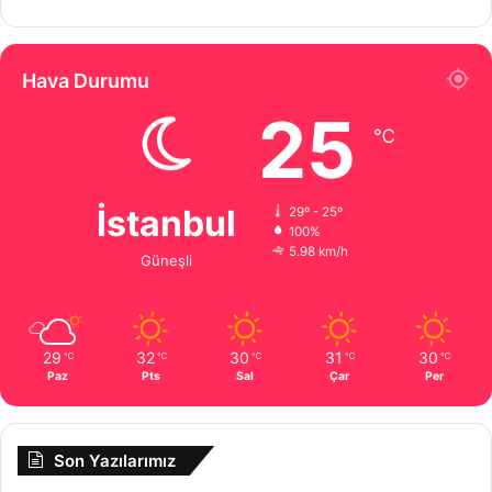
Hava Durumu
25
℃
İstanbul
29º - 25º
100%
5.98 km/h
Güneşli
29
32
30
31
30
℃
℃
℃
℃
℃
Paz
Pts
Sal
Çar
Per
Son Yazılarımız