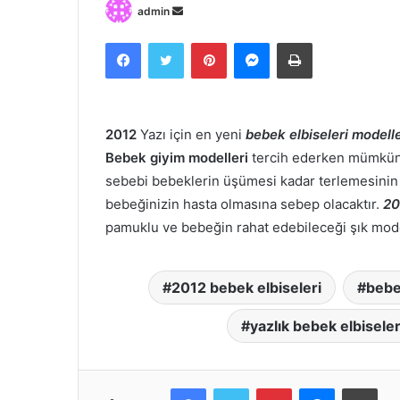
Bir
admin
e-
Facebook
Twitter
Pinterest
Messenger
Print
posta
göndermek
2012
Yazı için en yeni
bebek elbiseleri modelle
Bebek giyim modelleri
tercih ederken mümkün 
sebebi bebeklerin üşümesi kadar terlemesinin d
bebeğinizin hasta olmasına sebep olacaktır.
20
pamuklu ve bebeğin rahat edebileceği şık model
2012 bebek elbiseleri
bebe
yazlık bebek elbiseler
Facebook
Twitter
Pinterest
Messenger
Prin