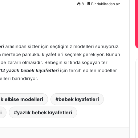
8
Bir dakikadan az
ri
arasından sizler için seçtiğimiz modelleri sunuyoruz.
mertebe pamuklu kıyafetleri seçmek gerekiyor. Bunun
e zararlı olmasıdır. Bebeğin sırtında soğuyan ter
12 yazlık bebek kıyafetleri
için tercih edilen modeller
leri barındırıyor.
k elbise modelleri
bebek kıyafetleri
i
yazlık bebek kıyafetleri
t