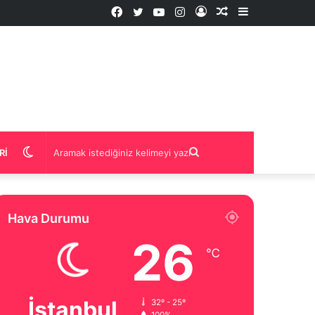
Facebook
Twitter
YouTube
Instagram
Kayıt
Rastgele
Kenar
Ol
İçerik
Bölmesi
Dış
Aramak
RI
görünümü
istediğiniz
Hava Durumu
değiştir
kelimeyi
26
℃
yazın
İstanbul
32º - 25º