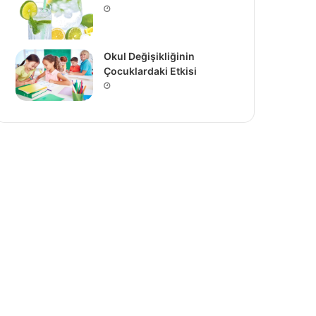
Okul Değişikliğinin
Çocuklardaki Etkisi