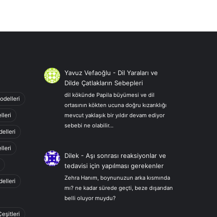
Yavuz Vefaoğlu
-
Dil Yaraları ve
Dilde Çatlakların Sebepleri
dil kökünde Papila büyümesi ve dil
odelleri
ortasının kökten ucuna doğru kızarıklığı
lleri
mevcut yaklaşık bir yıldır devam ediyor
sebebi ne olabilir…
elleri
leri
Dilek
-
Aşı sonrası reaksiyonlar ve
tedavisi için yapılması gerekenler
Zehra Hanım, boynunuzun arka kısmında
elleri
mı? ne kadar sürede geçti, beze dışarıdan
belli oluyor muydu?
Çeşitleri