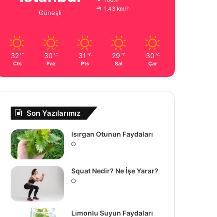
100%
1.43 km/h
Güneşli
32
30
31
29
30
℃
℃
℃
℃
℃
Cts
Paz
Pts
Sal
Çar
Son Yazılarımız
Isırgan Otunun Faydaları
Squat Nedir? Ne İşe Yarar?
Limonlu Suyun Faydaları