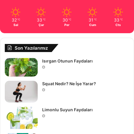
32
33
30
31
33
℃
℃
℃
℃
℃
Sal
Çar
Per
Cum
Cts
Son Yazılarımız
Isırgan Otunun Faydaları
Squat Nedir? Ne İşe Yarar?
Limonlu Suyun Faydaları