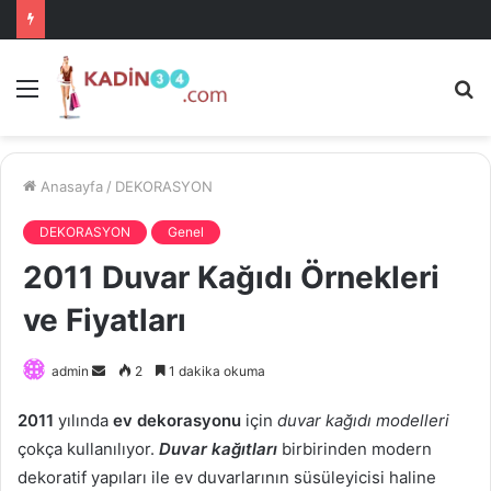
Menü
A
is
ke
ya
Anasayfa
/
DEKORASYON
DEKORASYON
Genel
2011 Duvar Kağıdı Örnekleri
ve Fiyatları
Bir
admin
2
1 dakika okuma
e-
2011
yılında
ev dekorasyonu
için
duvar kağıdı modelleri
posta
çokça kullanılıyor.
Duvar kağıtları
birbirinden modern
göndermek
dekoratif yapıları ile ev duvarlarının süsüleyicisi haline