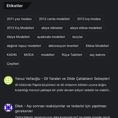
Etiketler
2011 yaz modası
2012 canta modelleri
2012 kış modası
2012 Kış Modelleri
abiye elbiseler
abiye elbise modelleri
Abiye Modelleri
ayakkabı modelleri
burçlar
dağınık topuz modelleri
dekorasyon önerileri
Elbise Modelleri
KADIN
MODA
modelleri
Rüya Tabirleri
saç bakımı
Çeşitleri
Yavuz Vefaoğlu
-
Dil Yaraları ve Dilde Çatlakların Sebepleri
dil kökünde Papila büyümesi ve dil ortasının kökten ucuna doğru
kızarıklığı mevcut yaklaşık bir yıldır devam ediyor sebebi ne olabilir…
Dilek
-
Aşı sonrası reaksiyonlar ve tedavisi için yapılması
gerekenler
Zehra Hanım, boynunuzun arka kısmında mı? ne kadar sürede geçti,