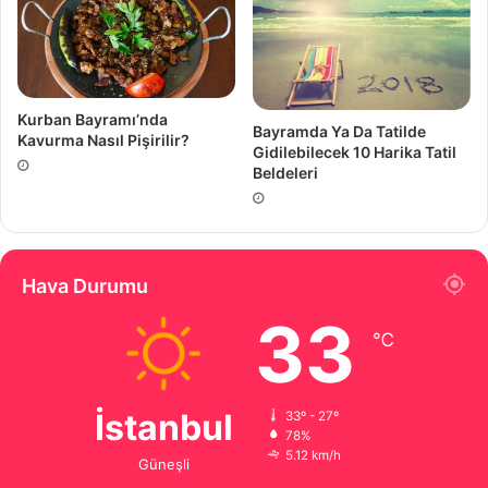
Kurban Bayramı’nda
Bayramda Ya Da Tatilde
Kavurma Nasıl Pişirilir?
Gidilebilecek 10 Harika Tatil
Beldeleri
Hava Durumu
33
℃
İstanbul
33º - 27º
78%
5.12 km/h
Güneşli