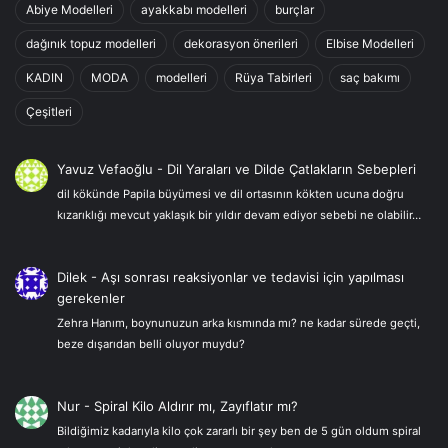
Abiye Modelleri
ayakkabı modelleri
burçlar
dağınık topuz modelleri
dekorasyon önerileri
Elbise Modelleri
KADIN
MODA
modelleri
Rüya Tabirleri
saç bakımı
Çeşitleri
Yavuz Vefaoğlu
-
Dil Yaraları ve Dilde Çatlakların Sebepleri
dil kökünde Papila büyümesi ve dil ortasının kökten ucuna doğru
kızarıklığı mevcut yaklaşık bir yıldır devam ediyor sebebi ne olabilir…
Dilek
-
Aşı sonrası reaksiyonlar ve tedavisi için yapılması
gerekenler
Zehra Hanım, boynunuzun arka kısmında mı? ne kadar sürede geçti,
beze dışarıdan belli oluyor muydu?
Nur
-
Spiral Kilo Aldırır mı, Zayıflatır mı?
Bildiğimiz kadarıyla kilo çok zararlı bir şey ben de 5 gün oldum spiral