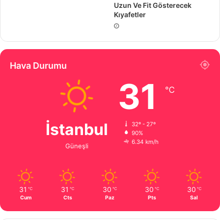
Uzun Ve Fit Gösterecek
Kıyafetler
Hava Durumu
31
℃
İstanbul
32º - 27º
90%
6.34 km/h
Güneşli
31
31
30
30
30
℃
℃
℃
℃
℃
Cum
Cts
Paz
Pts
Sal