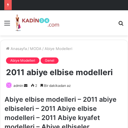
Menü
A
is
ke
ya
Anasayfa
/
MODA
/
Abiye Modelleri
Abiye Modelleri
Genel
2011 abiye elbise modelleri
Bir
admin
2
Bir dakikadan az
e-
Abiye elbise modelleri – 2011 abiye
posta
göndermek
elbiseleri – 2011 Abiye elbise
modelleri – 2011 Abiye kıyafet
modelleri – Abiye elbiseler