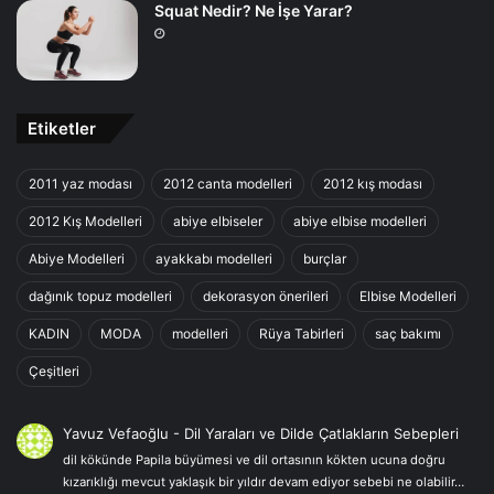
Squat Nedir? Ne İşe Yarar?
Etiketler
2011 yaz modası
2012 canta modelleri
2012 kış modası
2012 Kış Modelleri
abiye elbiseler
abiye elbise modelleri
Abiye Modelleri
ayakkabı modelleri
burçlar
dağınık topuz modelleri
dekorasyon önerileri
Elbise Modelleri
KADIN
MODA
modelleri
Rüya Tabirleri
saç bakımı
Çeşitleri
Yavuz Vefaoğlu
-
Dil Yaraları ve Dilde Çatlakların Sebepleri
dil kökünde Papila büyümesi ve dil ortasının kökten ucuna doğru
kızarıklığı mevcut yaklaşık bir yıldır devam ediyor sebebi ne olabilir…