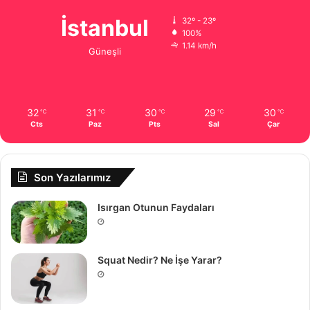
İstanbul
32º - 23º
100%
1.14 km/h
Güneşli
32
31
30
29
30
℃
℃
℃
℃
℃
Cts
Paz
Pts
Sal
Çar
Son Yazılarımız
Isırgan Otunun Faydaları
Squat Nedir? Ne İşe Yarar?