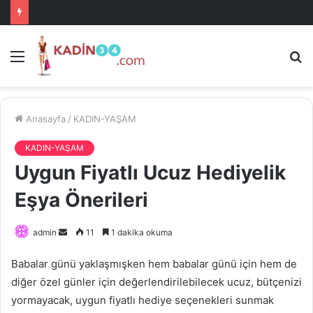
Menü
A
is
ke
ya
Anasayfa
/
KADIN-YAŞAM
KADIN-YAŞAM
Uygun Fiyatlı Ucuz Hediyelik
Eşya Önerileri
Bir
admin
11
1 dakika okuma
e-
Babalar günü yaklaşmışken hem babalar günü için hem de
posta
diğer özel günler için değerlendirilebilecek ucuz, bütçenizi
göndermek
yormayacak, uygun fiyatlı hediye seçenekleri sunmak