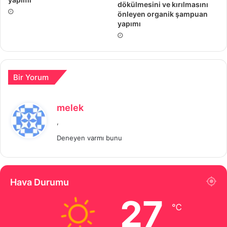
dökülmesini ve kırılmasını
önleyen organik şampuan
yapımı
Bir Yorum
d
melek
e
,
d
Deneyen varmı bunu
i
k
i
:
Hava Durumu
27
℃