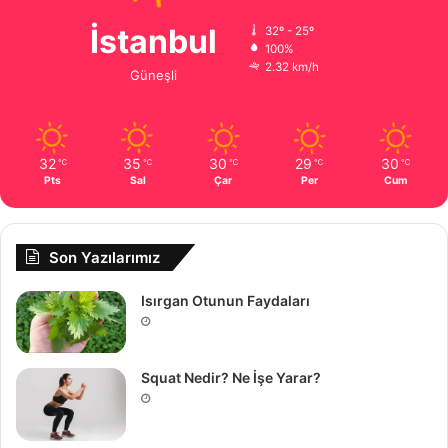
İstanbul
32º - 25º
100%
2.32 km/h
Güneşli
32
35
30
29
30
℃
℃
℃
℃
℃
Pts
Sal
Çar
Per
Cum
Son Yazılarımız
Isırgan Otunun Faydaları
Squat Nedir? Ne İşe Yarar?