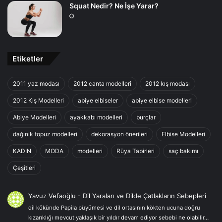
Squat Nedir? Ne İşe Yarar?
Etiketler
2011 yaz modası
2012 canta modelleri
2012 kış modası
2012 Kış Modelleri
abiye elbiseler
abiye elbise modelleri
Abiye Modelleri
ayakkabı modelleri
burçlar
dağınık topuz modelleri
dekorasyon önerileri
Elbise Modelleri
KADIN
MODA
modelleri
Rüya Tabirleri
saç bakımı
Çeşitleri
Yavuz Vefaoğlu
-
Dil Yaraları ve Dilde Çatlakların Sebepleri
dil kökünde Papila büyümesi ve dil ortasının kökten ucuna doğru
kızarıklığı mevcut yaklaşık bir yıldır devam ediyor sebebi ne olabilir…