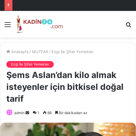
Menü
A
is
ke
ya
Anasayfa
/
MUTFAK
/
Ezgi İle Şifalı Yemekler
Ezgi İle Şifalı Yemekler
Şems Aslan’dan kilo almak
isteyenler için bitkisel doğal
tarif
Bir
admin
1
88
Bir dakikadan az
e-
posta
göndermek