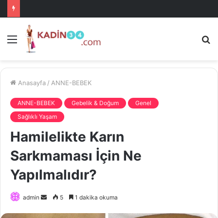
Menü
A
is
ke
ya
Anasayfa
/
ANNE-BEBEK
ANNE-BEBEK
Gebelik & Doğum
Genel
Sağlıklı Yaşam
Hamilelikte Karın
Sarkmaması İçin Ne
Yapılmalıdır?
Bir
admin
5
1 dakika okuma
e-