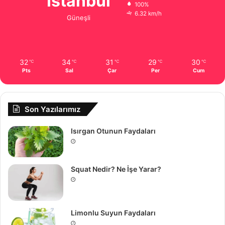
İstanbul
100%
6.32 km/h
Güneşli
32
34
31
29
30
℃
℃
℃
℃
℃
Pts
Sal
Çar
Per
Cum
Son Yazılarımız
Isırgan Otunun Faydaları
Squat Nedir? Ne İşe Yarar?
Limonlu Suyun Faydaları