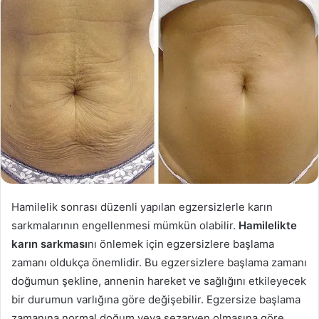
posta
göndermek
Hamilelik sonrası düzenli yapılan egzersizlerle karın
sarkmalarının engellenmesi mümkün olabilir.
Hamilelikte
karın sarkması
nı önlemek için egzersizlere başlama
zamanı oldukça önemlidir. Bu egzersizlere başlama zamanı
doğumun şekline, annenin hareket ve sağlığını etkileyecek
bir durumun varlığına göre değişebilir. Egzersize başlama
zamanına normal doğum veya sezaryen olmasına göre