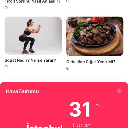
Tiroit Sorunu Nasıl Anlaşılır?
Squat Nedir? Ne İşe Yarar?
Gebelikte Ciğer Yenir Mi?
Hava Durumu
31
℃
32º - 27º