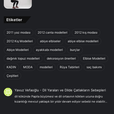
Etiketler
2011 yaz modası
2012 canta modelleri
2012 kış modası
2012 Kış Modelleri
abiye elbiseler
abiye elbise modelleri
Abiye Modelleri
ayakkabı modelleri
burçlar
dağınık topuz modelleri
dekorasyon önerileri
Elbise Modelleri
KADIN
MODA
modelleri
Rüya Tabirleri
saç bakımı
Çeşitleri
Yavuz Vefaoğlu
-
Dil Yaraları ve Dilde Çatlakların Sebepleri
dil kökünde Papila büyümesi ve dil ortasının kökten ucuna doğru
kızarıklığı mevcut yaklaşık bir yıldır devam ediyor sebebi ne olabilir…